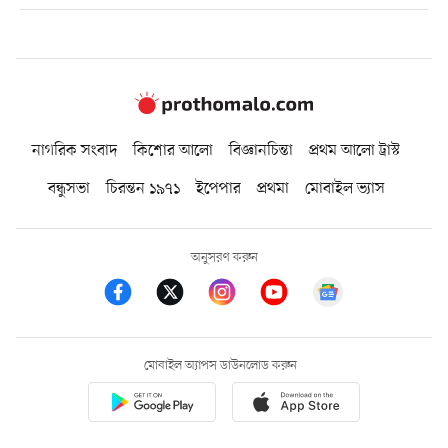
নাগরিক সংবাদ
কিশোর আলো
বিজ্ঞানচিন্তা
প্রথম আলো ট্রাস্ট
বন্ধুসভা
চিরন্তন ১৯৭১
ইপেপার
প্রথমা
মোবাইল ভ্যাস
অনুসরণ করুন
মোবাইল অ্যাপস ডাউনলোড করুন