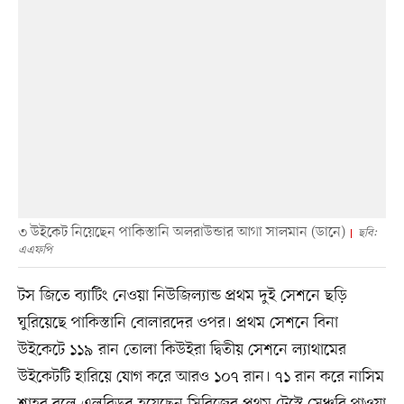
৩ উইকেট নিয়েছেন পাকিস্তানি অলরাউন্ডার আগা সালমান (ডানে)
ছবি:
এএফপি
টস জিতে ব্যাটিং নেওয়া নিউজিল্যান্ড প্রথম দুই সেশনে ছড়ি
ঘুরিয়েছে পাকিস্তানি বোলারদের ওপর। প্রথম সেশনে বিনা
উইকেটে ১১৯ রান তোলা কিউইরা দ্বিতীয় সেশনে ল্যাথামের
উইকেটটি হারিয়ে যোগ করে আরও ১০৭ রান। ৭১ রান করে নাসিম