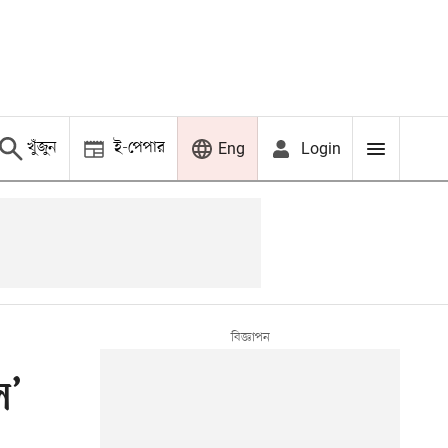
খুঁজুন
ই-পেপার
Login
Eng
ল’