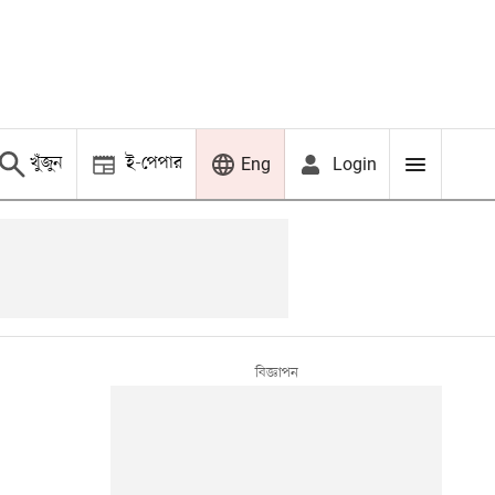
খুঁজুন
ই-পেপার
Login
Eng