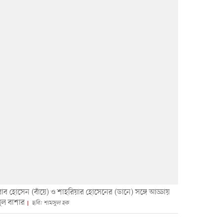
াব হোসেন (বাঁয়ে) ও শাহরিয়ার হোসেনের (ডানে) সঙ্গে আড্ডায়
ুল বাশার
ছবি: শামসুল হক