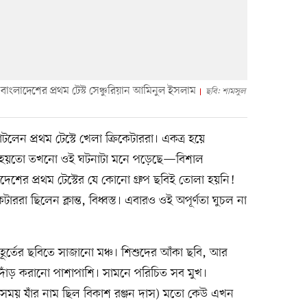
বাংলাদেশের প্রথম টেস্ট সেঞ্চুরিয়ান আমিনুল ইসলাম
ছবি: শামসুল
েন প্রথম টেস্টে খেলা ক্রিকেটাররা। একত্র হয়ে
রও হয়তো তখনো ওই ঘটনাটা মনে পড়েছে—বিশাল
েশের প্রথম টেস্টের যে কোনো গ্রুপ ছবিই তোলা হয়নি!
াররা ছিলেন ক্লান্ত, বিধ্বস্ত। এবারও ওই অপূর্ণতা ঘুচল না
মুহূর্তের ছবিতে সাজানো মঞ্চ। শিশুদের আঁকা ছবি, আর
দাঁড় করানো পাশাপাশি। সামনে পরিচিত সব মুখ।
র সময় যাঁর নাম ছিল বিকাশ রঞ্জন দাস) মতো কেউ এখন