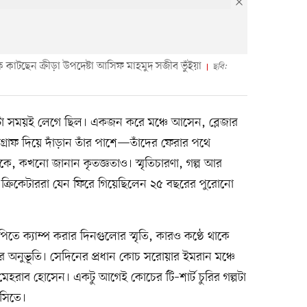
 কেক কাটছেন ক্রীড়া উপদেষ্টা আসিফ মাহমুদ সজীব ভুঁইয়া
ছবি:
োটা সময়ই লেগে ছিল। একজন করে মঞ্চে আসেন, ব্লেজার
্রাফ দিয়ে দাঁড়ান তাঁর পাশে—তাঁদের ফেরার পথে
কে, কখনো জানান কৃতজ্ঞতাও। স্মৃতিচারণা, গল্প আর
 ক্রিকেটাররা যেন ফিরে গিয়েছিলেন ২৫ বছরের পুরোনো
 ক্যাম্প করার দিনগুলোর স্মৃতি, কারও কণ্ঠে থাকে
অনুভূতি। সেদিনের প্রধান কোচ সরোয়ার ইমরান মঞ্চে
 মেহরাব হোসেন। একটু আগেই কোচের টি–শার্ট চুরির গল্পটা
াসিতে।