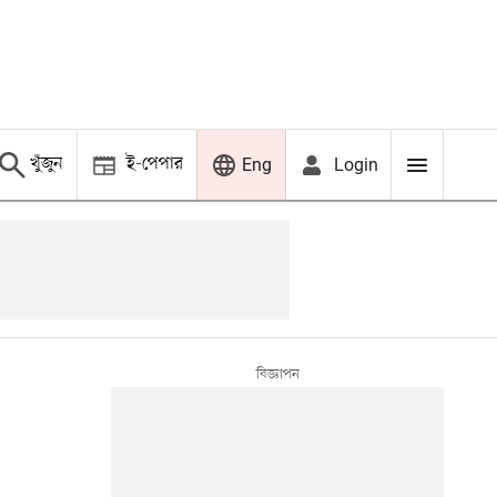
খুঁজুন
ই-পেপার
Login
Eng