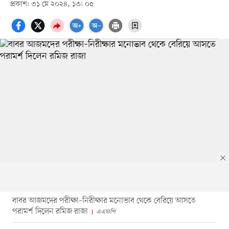
প্রকাশ: ৩১ মে ২০২৪, ১৩: ০৫
বাবর আজমদের পরীক্ষা–নিরীক্ষার মনোভাব থেকে বেরিয়ে আসতে
পরামর্শ দিলেন রমিজ রাজা
এএফপি