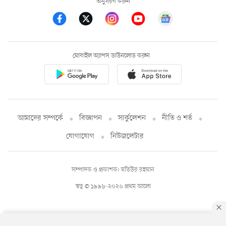
অনুসরণ করুন
মোবাইল অ্যাপস ডাউনলোড করুন
আমাদের সম্পর্কে
বিজ্ঞাপন
সার্কুলেশন
নীতি ও শর্ত
যোগাযোগ
নিউজলেটার
সম্পাদক ও প্রকাশক: মতিউর রহমান
স্বত্ব © ১৯৯৮-২০২৬ প্রথম আলো