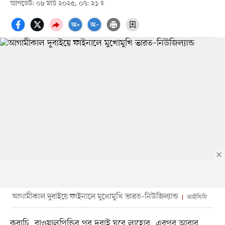
আপডেট: ০৮ মার্চ ২০২৫, ০৭: ২১
আগামীকাল দুবাইয়ে ফাইনালে মুখোমুখি ভারত–নিউজিল্যান্ড
আইসিসি
করাচি, রাওয়ালপিন্ডির পর দুবাই ঘুরে লাহোর, এরপর আবার