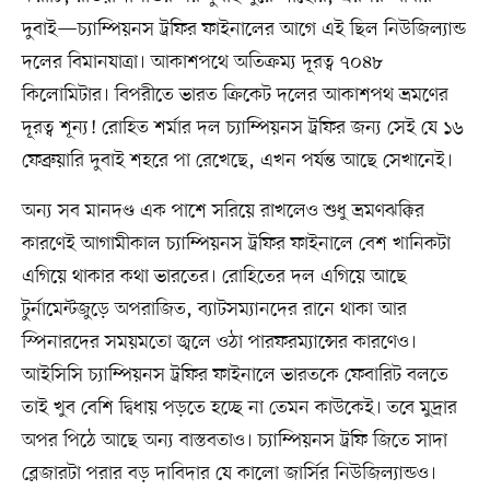
দুবাই—চ্যাম্পিয়নস ট্রফির ফাইনালের আগে এই ছিল নিউজিল্যান্ড
দলের বিমানযাত্রা। আকাশপথে অতিক্রম্য দূরত্ব ৭০৪৮
কিলোমিটার। বিপরীতে ভারত ক্রিকেট দলের আকাশপথ ভ্রমণের
দূরত্ব শূন্য! রোহিত শর্মার দল চ্যাম্পিয়নস ট্রফির জন্য সেই যে ১৬
ফেব্রুয়ারি দুবাই শহরে পা রেখেছে, এখন পর্যন্ত আছে সেখানেই।
অন্য সব মানদণ্ড এক পাশে সরিয়ে রাখলেও শুধু ভ্রমণঝক্কির
কারণেই আগামীকাল চ্যাম্পিয়নস ট্রফির ফাইনালে বেশ খানিকটা
এগিয়ে থাকার কথা ভারতের। রোহিতের দল এগিয়ে আছে
টুর্নামেন্টজুড়ে অপরাজিত, ব্যাটসম্যানদের রানে থাকা আর
স্পিনারদের সময়মতো জ্বলে ওঠা পারফরম্যান্সের কারণেও।
আইসিসি চ্যাম্পিয়নস ট্রফির ফাইনালে ভারতকে ফেবারিট বলতে
তাই খুব বেশি দ্বিধায় পড়তে হচ্ছে না তেমন কাউকেই। তবে মুদ্রার
অপর পিঠে আছে অন্য বাস্তবতাও। চ্যাম্পিয়নস ট্রফি জিতে সাদা
ব্লেজারটা পরার বড় দাবিদার যে কালো জার্সির নিউজিল্যান্ডও।