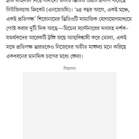
ট্রফি ফাইনাল নিয়ে বানানো একটি ভিডিও চিত্রও প্রকাশ করেছে
নিউজিল্যান্ড ক্রিকেট (এনজেডসি)। ‘২৫ বছর আগে, একই মঞ্চে,
একই প্রতিপক্ষ’ শিরোনামের ভিডিওটি সামাজিক যোগাযোগমাধ্যমে
পোস্ট করার দুটি দিক আছে—মিচেল স্যান্টনারের দলসহ দর্শক–
সমর্থকদের আরেকটি ট্রফি জয়ে আত্মবিশ্বাসী করে তোলা, একই
সঙ্গে প্রতিপক্ষ ভারতকেও নিজেদের অতীত সাফল্য মনে করিয়ে
একধরনের মানসিক চাপের মধ্যে ফেলা।