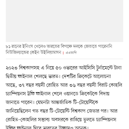
৮১ রানের ইনিংস খেলেও ভারতের বিপক্ষে দলকে জেতাতে পারেননি
নিউজিল্যান্ডের কেইন উইলিয়ামসন
এএফপি
২০২৩ বিশ্বকাপসহ এ নিয়ে ৫০ ওভারের আইসিসি টুর্নামেন্টে টানা
দ্বিতীয় ফাইনাল খেলছে ভারত। দেশটির ক্রিকেটে আলোচনা
আছে, ৩৭ বছর বয়সী রোহিত আর ৩৬ বছর বয়সী বিরাট কোহলি
চ্যাম্পিয়নস ট্রফি ফাইনাল খেলে ওয়ানডে ক্রিকেটকে বিদায়
জানাতে পারেন। যেমনটা আন্তর্জাতিক টি–টোয়েন্টিকে
জানিয়েছিলেন গত বছর টি–টোয়েন্টি বিশ্বকাপ জেতার পর। আর
রোহিত–কোহলির সম্ভাব্য অবসরকে রাঙিয়ে তুলতে চ্যাম্পিয়নস
ট্রফির ফাইনাল ঘিরে ভারতের উচ্ছ্বাসও অনেক।