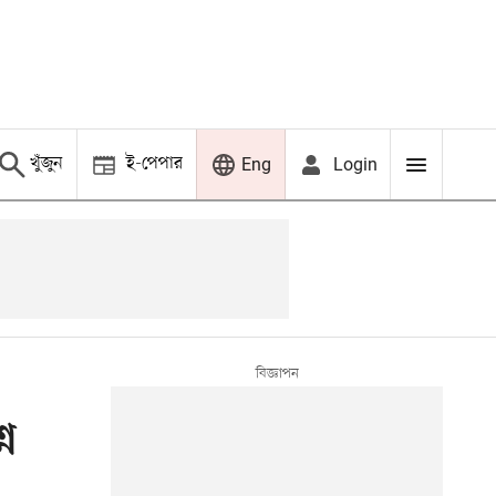
খুঁজুন
ই-পেপার
Login
Eng
ন