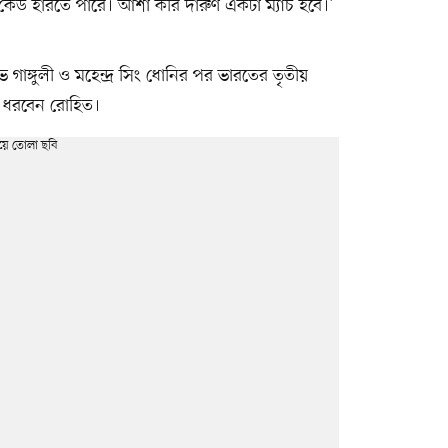
কেউ হারতে পারে। আশা করি দারুণ একটা ম্যাচ হবে।’
াঙ্গুলী ও মহেন্দ্র সিং ধোনির পর ভারতের তৃতীয়
য়ে ধরবেন রোহিত।