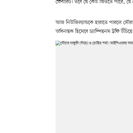
ফেবারিট। তবে যে কেউ জিততে পারে, যে 
আজ নিউজিল্যান্ডকে হারাতে পারলে সৌরভ গ
অধিনায়ক হিসেবে চ্যাম্পিয়নস ট্রফি উঁচি