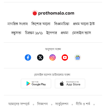
নাগরিক সংবাদ
কিশোর আলো
বিজ্ঞানচিন্তা
প্রথম আলো ট্রাস্ট
বন্ধুসভা
চিরন্তন ১৯৭১
ইপেপার
প্রথমা
মোবাইল ভ্যাস
অনুসরণ করুন
মোবাইল অ্যাপস ডাউনলোড করুন
আমাদের সম্পর্কে
বিজ্ঞাপন
সার্কুলেশন
নীতি ও শর্ত