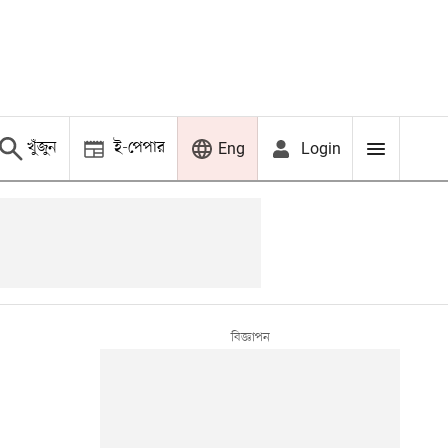
খুঁজুন
ই-পেপার
Login
Eng