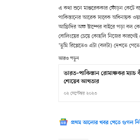
এ কথা শুনে মাঞ্জরেককার ফোঁড়ন কেটে ব
পাকিস্তানের আরেক সাবেক অধিনায়ক ওয়াক
আফ্রিদির অফ স্টাম্পের বাইরে পড়া বল কো
বোলিংয়ের চেয়ে কোহলি নিজের কারণেই 
‘তুমি রিপ্লেতেও এটা (বলটা) দেখতে পেতে।
আরও পড়ুন
ভারত–পাকিস্তান রোমাঞ্চকর ম্যাচ
শোয়েব আখতার
০২ সেপ্টেম্বর ২০২৩
প্রথম আলোর খবর পেতে গুগল নি