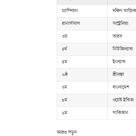
চ্যাম্পিয়ন
দক্ষিণ আফ্রিক
রানার্সআপ
অস্ট্রেলিয়া
৩য়
ভারত
৪র্থ
নিউজিল্যান্ড
৫ম
ইংল্যান্ড
৬ষ্ঠ
শ্রীলঙ্কা
৭ম
বাংলাদেশ
৮ম
ওয়েস্ট ইন্ডিজ
৯ম
পাকিস্তান
আরও পড়ুন