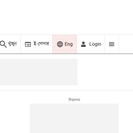
খুঁজুন
ই-পেপার
Login
Eng