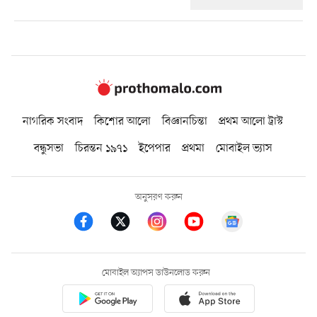
নাগরিক সংবাদ
কিশোর আলো
বিজ্ঞানচিন্তা
প্রথম আলো ট্রাস্ট
বন্ধুসভা
চিরন্তন ১৯৭১
ইপেপার
প্রথমা
মোবাইল ভ্যাস
অনুসরণ করুন
মোবাইল অ্যাপস ডাউনলোড করুন