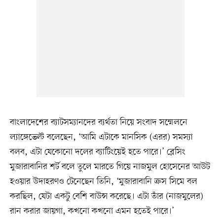
বাংলাদেশের ব্যাটসম্যানদের ব্যর্থতা নিয়ে সংবাদ সম্মেলনে
ল্যাঙ্গেভেল্ট বলেছেন, ‘আমি এটাকে মানসিক (এরর) সমস্যা
বলব, এটা যেকোনো দলের ব্যাটিংয়েই হতে পারে।’ ব্লেসিং
মুজারাবানির শর্ট বলে তুলে মারতে গিয়ে নাজমুল হোসেনের আউট
হওয়ার উদাহরণও টেনেছেন তিনি, ‘মুজারাবানি ক্রস সিমে বল
করছিল, যেটা একটু বেশি বাউন্স করেছে। এটা তাঁর (নাজমুলের)
রান করার জায়গা, কখনো কখনো এমন হতেই পারে।’