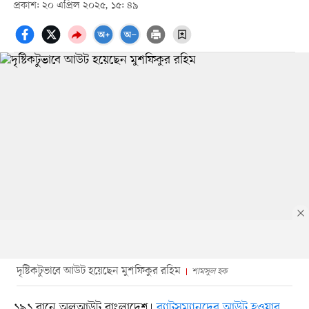
প্রকাশ: ২০ এপ্রিল ২০২৫, ১৫: ৪৯
দৃষ্টিকটুভাবে আউট হয়েছেন মুশফিকুর রহিম
শামসুল হক
১৯১ রানে অলআউট বাংলাদেশ।
ব্যাটসম্যানদের আউট হওয়ার