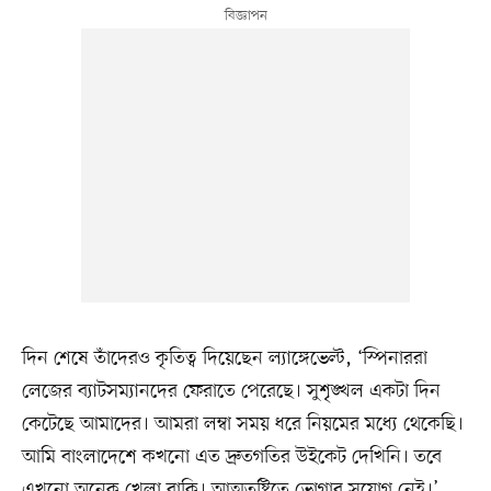
দিন শেষে তাঁদেরও কৃতিত্ব দিয়েছেন ল্যাঙ্গেভেল্ট, ‘স্পিনাররা
লেজের ব্যাটসম্যানদের ফেরাতে পেরেছে। সুশৃঙ্খল একটা দিন
কেটেছে আমাদের। আমরা লম্বা সময় ধরে নিয়মের মধ্যে থেকেছি।
আমি বাংলাদেশে কখনো এত দ্রুতগতির উইকেট দেখিনি। তবে
এখনো অনেক খেলা বাকি। আত্মতুষ্টিতে ভোগার সুযোগ নেই।’