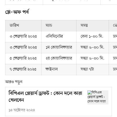
প্লে–অফ পর্ব
তারিখ
ম্যাচ
সময়
ভেন
৩ ফেব্রুয়ারি ২০২৫
এলিমিনেটর
বেলা ১–৩০ মি.
ঢা
৩ ফেব্রুয়ারি ২০২৫
১ম কোয়ালিফায়ার
সন্ধ্যা ৬–৩০ মি.
ঢা
৫ ফেব্রুয়ারি ২০২৫
২য় কোয়ালিফায়ার
সন্ধ্যা ৬–৩০ মি.
ঢা
৭ ফেব্রুয়ারি ২০২৫
ফাইনাল
সন্ধ্যা ৭টা
ঢা
আরও পড়ুন
বিপিএল প্লেয়ার্স ড্রাফট : কোন দলে কারা
খেলবেন
১৪ অক্টোবর ২০২৪