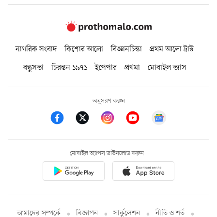
নাগরিক সংবাদ
কিশোর আলো
বিজ্ঞানচিন্তা
প্রথম আলো ট্রাস্ট
বন্ধুসভা
চিরন্তন ১৯৭১
ইপেপার
প্রথমা
মোবাইল ভ্যাস
অনুসরণ করুন
মোবাইল অ্যাপস ডাউনলোড করুন
আমাদের সম্পর্কে
বিজ্ঞাপন
সার্কুলেশন
নীতি ও শর্ত