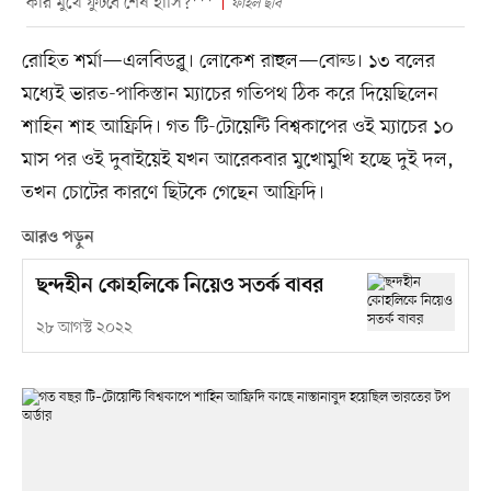
কার মুখে ফুটবে শেষ হাসি?***
ফাইল ছবি
রোহিত শর্মা—এলবিডব্লু। লোকেশ রাহুল—বোল্ড। ১৩ বলের
মধ্যেই ভারত-পাকিস্তান ম্যাচের গতিপথ ঠিক করে দিয়েছিলেন
শাহিন শাহ আফ্রিদি। গত টি-টোয়েন্টি বিশ্বকাপের ওই ম্যাচের ১০
মাস পর ওই দুবাইয়েই যখন আরেকবার মুখোমুখি হচ্ছে দুই দল,
তখন চোটের কারণে ছিটকে গেছেন আফ্রিদি।
আরও পড়ুন
ছন্দহীন কোহলিকে নিয়েও সতর্ক বাবর
২৮ আগস্ট ২০২২