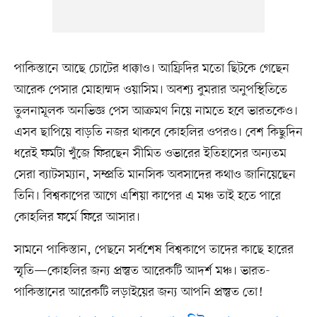
পাকিস্তানে আছে চোটের ধাক্কাও। আফ্রিদির মতো ছিটকে গেছেন
আরেক পেসার মোহাম্মদ ওয়াসিম। অবশ্য বুমরার অনুপস্থিতিতে
তুলনামূলক অনভিজ্ঞ পেস আক্রমণ নিয়ে নামতে হবে ভারতকেও।
এসব ছাপিয়ে বাড়তি নজর থাকবে কোহলির ওপরও। বেশ কিছুদিন
ধরেই ফর্মটা খুঁজে ফিরছেন সীমিত ওভারের ইতিহাসের অন্যতম
সেরা ব্যাটসম্যান, সম্প্রতি মানসিক অবসাদের কথাও জানিয়েছেন
তিনি। বিশ্বকাপের আগে এশিয়া কাপের এ মঞ্চ তাই হতে পারে
কোহলির ফর্মে ফিরে আসার।
সামনে পাকিস্তান, পেছনে সর্বশেষ বিশ্বকাপে তাদের কাছে হারের
স্মৃতি—কোহলির জন্য প্রস্তুত আরেকটি আদর্শ মঞ্চ। ভারত-
পাকিস্তানের আরেকটি লড়াইয়ের জন্য আপনি প্রস্তুত তো!