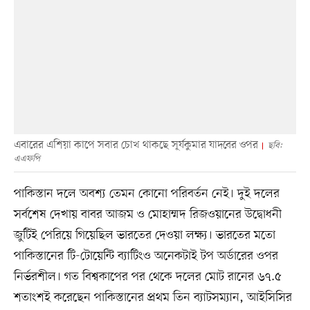
এবারের এশিয়া কাপে সবার চোখ থাকছে সূর্যকুমার যাদবের ওপর
ছবি:
এএফপি
পাকিস্তান দলে অবশ্য তেমন কোনো পরিবর্তন নেই। দুই দলের
সর্বশেষ দেখায় বাবর আজম ও মোহাম্মদ রিজওয়ানের উদ্বোধনী
জুটিই পেরিয়ে গিয়েছিল ভারতের দেওয়া লক্ষ্য। ভারতের মতো
পাকিস্তানের টি-টোয়েন্টি ব্যাটিংও অনেকটাই টপ অর্ডারের ওপর
নির্ভরশীল। গত বিশ্বকাপের পর থেকে দলের মোট রানের ৬৭.৫
শতাংশই করেছেন পাকিস্তানের প্রথম তিন ব্যাটসম্যান, আইসিসির