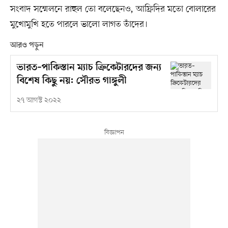
সংবাদ সম্মেলনে রাহুল তো বলেছেনও, আফ্রিদির মতো বোলারের
মুখোমুখি হতে পারলে ভালো লাগত তাঁদের।
আরও পড়ুন
ভারত–পাকিস্তান ম্যাচ ক্রিকেটারদের জন্য
বিশেষ কিছু নয়: সৌরভ গাঙ্গুলী
২৭ আগস্ট ২০২২