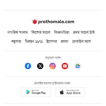
নাগরিক সংবাদ
কিশোর আলো
বিজ্ঞানচিন্তা
প্রথম আলো ট্রাস্ট
বন্ধুসভা
চিরন্তন ১৯৭১
ইপেপার
প্রথমা
মোবাইল ভ্যাস
অনুসরণ করুন
মোবাইল অ্যাপস ডাউনলোড করুন