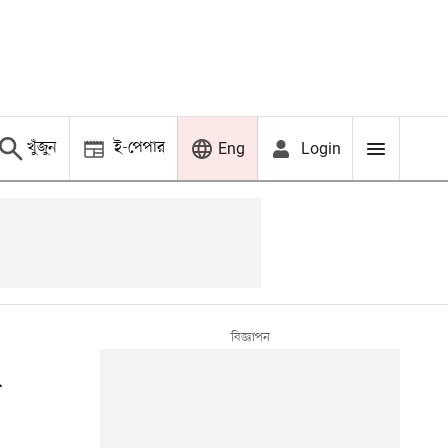
খুঁজুন
ই-পেপার
Login
Eng
ে