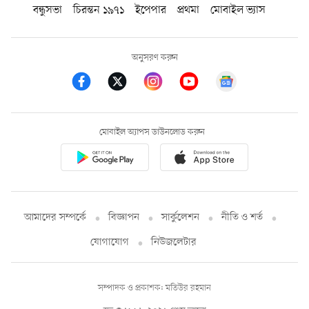
বন্ধুসভা
চিরন্তন ১৯৭১
ইপেপার
প্রথমা
মোবাইল ভ্যাস
অনুসরণ করুন
মোবাইল অ্যাপস ডাউনলোড করুন
আমাদের সম্পর্কে
বিজ্ঞাপন
সার্কুলেশন
নীতি ও শর্ত
যোগাযোগ
নিউজলেটার
সম্পাদক ও প্রকাশক: মতিউর রহমান