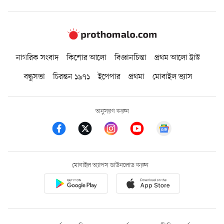
নাগরিক সংবাদ
কিশোর আলো
বিজ্ঞানচিন্তা
প্রথম আলো ট্রাস্ট
বন্ধুসভা
চিরন্তন ১৯৭১
ইপেপার
প্রথমা
মোবাইল ভ্যাস
অনুসরণ করুন
মোবাইল অ্যাপস ডাউনলোড করুন