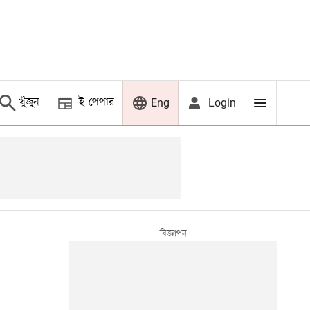
খুঁজুন
ই-পেপার
Login
Eng