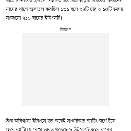
থামে কিষানের ইনিংস। ব্যাট উঁচিয়ে মাঠ ছাড়ার সময়ের কিষানের
নামের পাশে জ্বলজ্বল করছিল ১৩১ বলে ২৪টি চার ও ১০টি ছক্কায়
সাজানো ২১০ রানের ইনিংসটি।
তাঁর অবিশ্বাস্য ইনিংসে ভর করেই সাগরিকার ব্যাটিং স্বর্গে টসে
হেরে ব্যাটিংয়ে নেমে ভারত গড়েছে ৮ উইকেটে ৪০৯ রানের