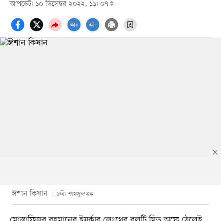
আপডেট: ১০ ডিসেম্বর ২০২২, ১১: ০৭
ঈশান কিষান
ছবি: শামসুল হক
মোস্তাফিজুর রহমানের ইয়র্কার লেংথের বলটি মিড অফে ঠেলেই