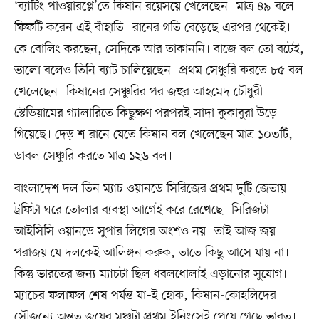
‘ব্যাটিং পাওয়ারপ্লে’তে কিষান রয়েসয়ে খেলেছেন। মাত্র ৪৯ বলে
ফিফটি করেন এই বাঁহাতি। রানের গতি বেড়েছে এরপর থেকেই।
কে বোলিং করছেন, সেদিকে আর তাকাননি। বাজে বল তো বটেই,
ভালো বলেও তিনি ব্যাট চালিয়েছেন। প্রথম সেঞ্চুরি করতে ৮৫ বল
খেলেছেন। কিষানের সেঞ্চুরির পর জহুর আহমেদ চৌধুরী
স্টেডিয়ামের গ্যালারিতে কিছুক্ষণ পরপরই সাদা কুকাবুরা উড়ে
গিয়েছে। দেড় শ রানে যেতে কিষান বল খেলেছেন মাত্র ১০৩টি,
ডাবল সেঞ্চুরি করতে মাত্র ১২৬ বল।
বাংলাদেশ দল তিন ম্যাচ ওয়ানডে সিরিজের প্রথম দুটি জেতায়
ট্রফিটা ঘরে তোলার ব্যবস্থা আগেই করে রেখেছে। সিরিজটা
আইসিসি ওয়ানডে সুপার লিগের অংশও নয়। তাই আজ জয়-
পরাজয় যে দলকেই আলিঙ্গন করুক, তাতে কিছু আসে যায় না।
কিন্তু ভারতের জন্য ম্যাচটা ছিল ধবলধোলাই এড়ানোর সুযোগ।
ম্যাচের ফলাফল শেষ পর্যন্ত যা–ই হোক, কিষান-কোহলিদের
সৌজন্যে অন্তত জয়ের মঞ্চটা প্রথম ইনিংসেই পেয়ে গেছে ভারত।