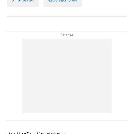
ঈশান কিষান
ভারত ক্রিকেট দল