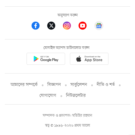
অনুসরণ করুন
মোবাইল অ্যাপস ডাউনলোড করুন
আমাদের সম্পর্কে
বিজ্ঞাপন
সার্কুলেশন
নীতি ও শর্ত
যোগাযোগ
নিউজলেটার
সম্পাদক ও প্রকাশক: মতিউর রহমান
স্বত্ব © ১৯৯৮-২০২৬ প্রথম আলো