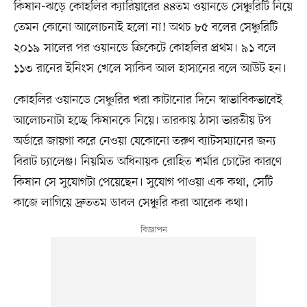
কিষান-ঝড়ে কোহলির ক্যারিয়ারের ৪৪তম ওয়ানডে সেঞ্চুরিটি নিয়ে
তেমন কোনো আলোচনাই হলো না! অথচ ৮৫ বলের সেঞ্চুরিটি
২০১৯ সালের পর ওয়ানডে ক্রিকেটে কোহলির প্রথম। ৯১ বলে
১১৩ রানের ইনিংস খেলে সাকিব আল হাসানের বলে আউট হন।
কোহলির ওয়ানডে সেঞ্চুরির খরা কাটানোর দিনে স্বাভাবিকভাবেই
আলোচনাটা হচ্ছে কিষানকে নিয়ে। তারকায় ঠাসা ভারতীয় টপ
অর্ডারে জায়গা করে নেওয়া যেকোনো তরুণ ব্যাটসম্যানের জন্য
বিরাট চ্যালেঞ্জ। নিয়মিত অধিনায়ক রোহিত শর্মার চোটের কারণে
কিষান সে সুযোগটা পেয়েছেন। সুযোগ পাওয়া এক কথা, সেটি
কাজে লাগিয়ে দ্রুততম ডাবল সেঞ্চুরি করা আরেক কথা।