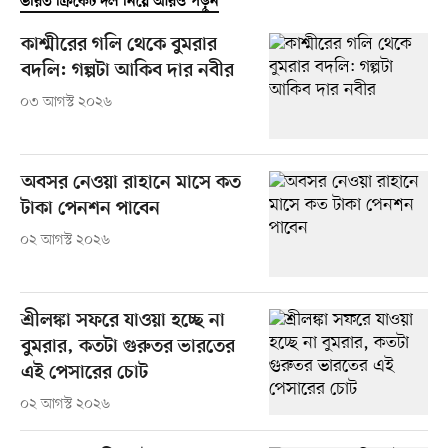
ভারত ক্রিকেট দল নিয়ে আরও পড়ুন
কাশ্মীরের গলি থেকে বুমরার
বদলি: গল্পটা আকিব দার নবীর
০৩ আগস্ট ২০২৬
অবসর নেওয়া রাহানে মাসে কত
টাকা পেনশন পাবেন
০২ আগস্ট ২০২৬
শ্রীলঙ্কা সফরে যাওয়া হচ্ছে না
বুমরার, কতটা গুরুতর ভারতের
এই পেসারের চোট
০২ আগস্ট ২০২৬