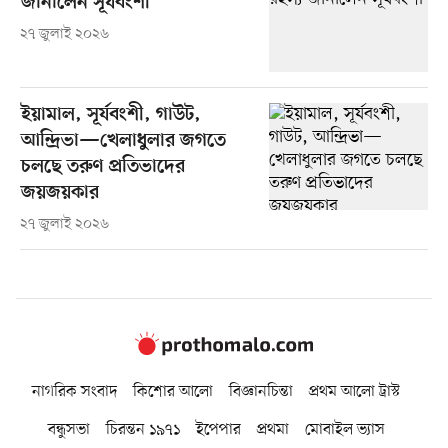
জানালেন সূর্যবংশী
২৭ জুলাই ২০২৬
ইয়ামাল, সূর্যবংশী, গাউট,
আন্দ্রিভা—খেলাধুলার জগতে
চলছে তরুণ প্রতিভাদের
জয়জয়কার
২৭ জুলাই ২০২৬
নাগরিক সংবাদ
কিশোর আলো
বিজ্ঞানচিন্তা
প্রথম আলো ট্রাস্ট
বন্ধুসভা
চিরন্তন ১৯৭১
ইপেপার
প্রথমা
মোবাইল ভ্যাস