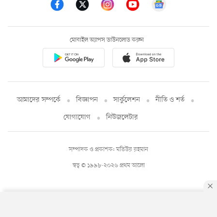
মোবাইল অ্যাপস ডাউনলোড করুন
আমাদের সম্পর্কে
বিজ্ঞাপন
সার্কুলেশন
নীতি ও শর্ত
যোগাযোগ
নিউজলেটার
সম্পাদক ও প্রকাশক: মতিউর রহমান
স্বত্ব © ১৯৯৮-২০২৬ প্রথম আলো