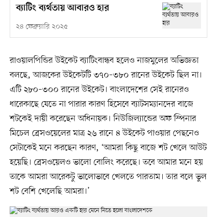
ব্যাটিং ব্যর্থতায় আবারও হার
২৪ ফেব্রুয়ারি ২০২৫
রাওয়ালপিন্ডির উইকেট ব্যাটিংবান্ধব হলেও নাজমুলের অভিজ্ঞতা
বলছে, আজকের উইকেটটি ৩৭০–৩৮০ রানের উইকেট ছিল না।
এটি ২৮০–৩০০ রানের উইকেট। বাংলাদেশের সেই রানেরও
ধারেকাছে যেতে না পারার কারণ হিসেবে ব্যাটসম্যানদের বাজে
শটকেই দায়ী করেছেন অধিনায়ক। নিউজিল্যান্ডের অফ স্পিনার
মিচেল ব্রেসওয়েলের মাত্র ২৬ রানে ৪ উইকেট পাওয়ার পেছনেও
সেটাকেই মনে করছেন কারণ, ‘আমরা কিছু বাজে শট খেলে আউট
হয়েছি। ব্রেসওয়েলও ভালো বোলিং করেছে। তবে আমার মনে হয়
তাকে আমরা আরেকটু ভালোভাবে খেলতে পারতাম। তার বলে ভুল
শট বেশি খেলেছি আমরা।’