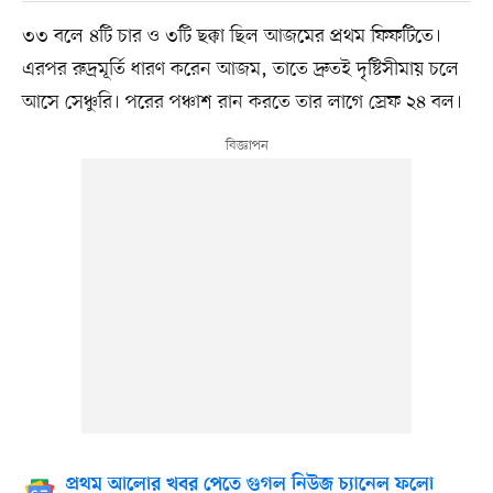
৩৩ বলে ৪টি চার ও ৩টি ছক্কা ছিল আজমের প্রথম ফিফটিতে।
এরপর রুদ্রমূর্তি ধারণ করেন আজম, তাতে দ্রুতই দৃষ্টিসীমায় চলে
আসে সেঞ্চুরি। পরের পঞ্চাশ রান করতে তার লাগে স্রেফ ২৪ বল।
প্রথম আলোর খবর পেতে গুগল নিউজ চ্যানেল ফলো