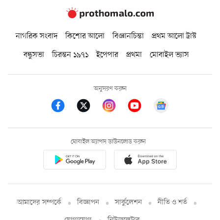
নাগরিক সংবাদ
কিশোর আলো
বিজ্ঞানচিন্তা
প্রথম আলো ট্রাস্ট
বন্ধুসভা
চিরন্তন ১৯৭১
ইপেপার
প্রথমা
মোবাইল ভ্যাস
অনুসরণ করুন
মোবাইল অ্যাপস ডাউনলোড করুন
আমাদের সম্পর্কে
বিজ্ঞাপন
সার্কুলেশন
নীতি ও শর্ত