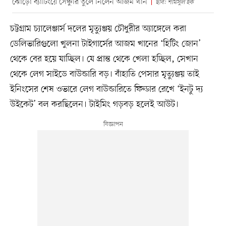
ঝোড়ো ব্যাটিংয়ে সেঞ্চুরি তুলে নিলেন আজম খান
ছবি: শামসুল হক
চট্টগ্রাম চ্যালেঞ্জার্স দলের মৃত্যুঞ্জয় চৌধুরীর অ্যাঙ্গেলে করা
ডেলিভারিগুলো খুলনা টাইগার্সের আজম খানের ‘হিটিং জোন’
থেকে বের হয়ে যাচ্ছিল। যে প্রান্ত থেকে খেলা হচ্ছিল, সেখান
থেকে লেগ সাইডে বাউন্ডারি বড়। বাঁহাতি পেসার মৃত্যুঞ্জয় তাই
ইনিংসের শেষ ওভারে লেগ বাউন্ডারিতে ফিল্ডার রেখে ‘ইনটু দ্য
উইকেট’ বল করছিলেন। টাইমিং গড়বড় হলেই আউট।