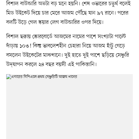
বিশাল বাউন্ডারি অতটা বড় মনে হয়নি। শেষ ওভারের চতুর্থ বলেই
মিড উইকেট দিয়ে চার মেরে আজম পৌঁছে যান ৯৭ রানে। পরের
বলটি উড়ে গেল স্কয়ার লেগ বাউন্ডারির ওপর দিয়ে।
বিশাল ছক্কায় স্কোরবোর্ডে আজমের নামের পাশে সংখ্যাটা পাল্টে
দাঁড়ায় ১০৩! কিন্তু ভাবলেশহীন চেহারা নিয়ে আজম হাঁটু গেড়ে
বসলেন উইকেটের মাঝখানে। দুই হাতে দুই পাশে ছড়িয়ে সেঞ্চুরি
উদ্‌যাপন করলে ২৪ বছর বয়সী এই পাকিস্তানি।