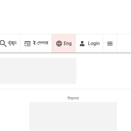
খুঁজুন
ই-পেপার
Login
Eng