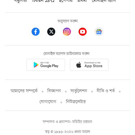
বন্ধুসভা
চিরন্তন ১৯৭১
ইপেপার
প্রথমা
মোবাইল ভ্যাস
অনুসরণ করুন
মোবাইল অ্যাপস ডাউনলোড করুন
আমাদের সম্পর্কে
বিজ্ঞাপন
সার্কুলেশন
নীতি ও শর্ত
যোগাযোগ
নিউজলেটার
সম্পাদক ও প্রকাশক: মতিউর রহমান
স্বত্ব © ১৯৯৮-২০২৬ প্রথম আলো