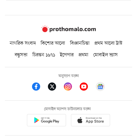
নাগরিক সংবাদ
কিশোর আলো
বিজ্ঞানচিন্তা
প্রথম আলো ট্রাস্ট
বন্ধুসভা
চিরন্তন ১৯৭১
ইপেপার
প্রথমা
মোবাইল ভ্যাস
অনুসরণ করুন
মোবাইল অ্যাপস ডাউনলোড করুন