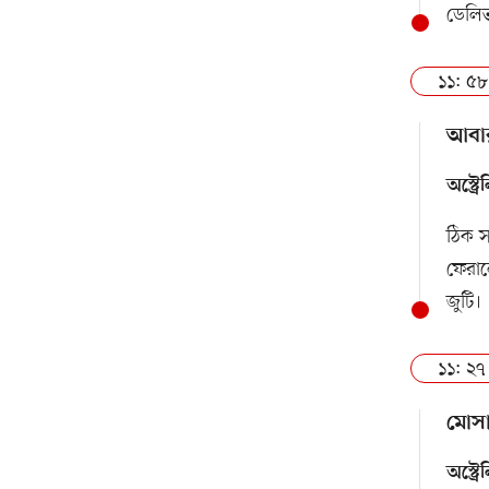
ডেলিভ
১১: ৫৮
আবার
অস্ট্
ঠিক স
ফেরাল
জুটি।
১১: ২৭
মোসা
অস্ট্