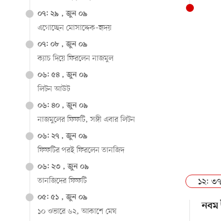
০৭: ২৯ , জুন ০৯
এগোচ্ছেন মোসাদ্দেক–হৃদয়
০৭: ০৮ , জুন ০৯
ক্যাচ দিয়ে ফিরলেন নাজমুল
০৬: ৫৪ , জুন ০৯
লিটন আউট
০৬: ৪০ , জুন ০৯
নাজমুলের ফিফটি, সঙ্গী এবার লিটন
০৬: ২৭ , জুন ০৯
ফিফটির পরই ফিরলেন তানজিদ
০৬: ২৩ , জুন ০৯
১২: ৩৭
তানজিদের ফিফটি
০৫: ৫১ , জুন ০৯
নবম 
১০ ওভারে ৬২, আকাশে মেঘ