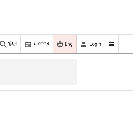
খুঁজুন
ই-পেপার
Login
Eng