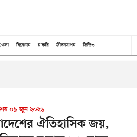
খেলা
বিনোদন
চাকরি
জীবনযাপন
ভিডিও
 শেষ
০৯ জুন ২০২৬
লাদেশের ঐতিহাসিক জয়,