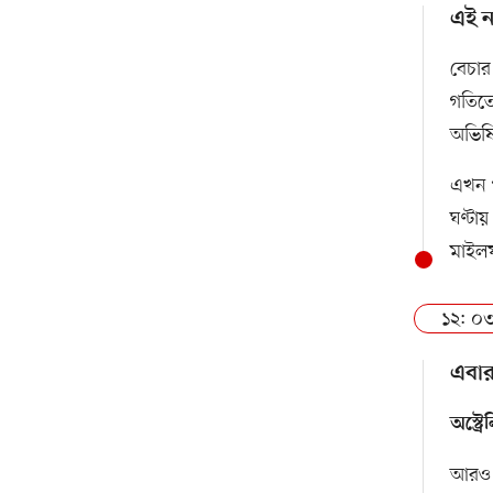
এই ন
বেচার
গতিতে
অভিষিক
এখন প
ঘণ্টা
মাই
১২: ০৩
এবার
অস্ট্
আরও এ