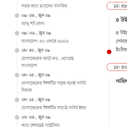
১২: ৫৮
সহজ ক্যাচ ছাড়লেন তানজিদ
০৯: ৫৪ , জুন ০৯
৫ উই
ম্যাথু শর্ট বোল্ড
৫ উইক
০৯: ০৬ , জুন ০৯
পেসা
বাংলাদেশ: ৫০ ওভারে ২৮৪/৮
ইংলিস,
০৮: ৪২ , জুন ০৯
মোসাদ্দেকের ব্যাটে ঝড়, এগোচ্ছে
বাংলাদেশ
১২: ৫০
০৮: ২৫ , জুন ০৯
নাহি
মোসাদ্দেকের ফিফটির পরের বলেই আউট
মিরাজ
০৮: ১৫ , জুন ০৯
মোসাদ্দেকের ফিফটির আগেই আউট হৃদয়
০৭: ৩৪ , জুন ০৯
ক্যাচ ফেলছেই অস্ট্রেলিয়া