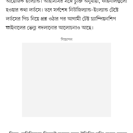
আয়োজক ইংল্যান্ড। আইসিসির সঙ্গে চুক্তি অনুযায়ী, ফাইনালগুলো
হওয়ার কথা লর্ডসে। তবে সর্বশেষ নিউজিল্যান্ড–ইংল্যান্ড টেস্টে
লর্ডসের পিচ নিয়ে প্রশ্ন ওঠার পর আগামী টেস্ট চ্যাম্পিয়নশিপ
ফাইনালের ভেন্যু বদলানোর আলোচনাও আছে।