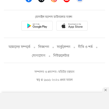
মোবাইল অ্যাপস ডাউনলোড করুন
আমাদের সম্পর্কে
বিজ্ঞাপন
সার্কুলেশন
নীতি ও শর্ত
যোগাযোগ
নিউজলেটার
সম্পাদক ও প্রকাশক: মতিউর রহমান
স্বত্ব © ১৯৯৮-২০২৬ প্রথম আলো
By using this site, you agree to our
Privacy Policy
.
OK