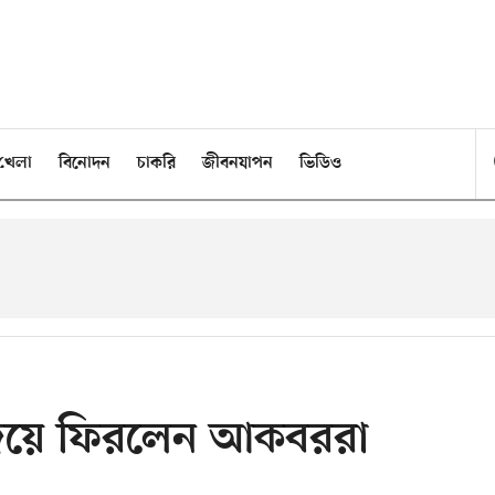
খেলা
বিনোদন
চাকরি
জীবনযাপন
ভিডিও
পর জয়ে ফিরলেন আকবররা