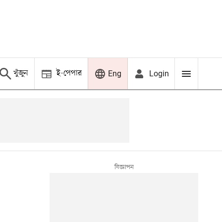
খুঁজুন
ই-পেপার
Login
Eng