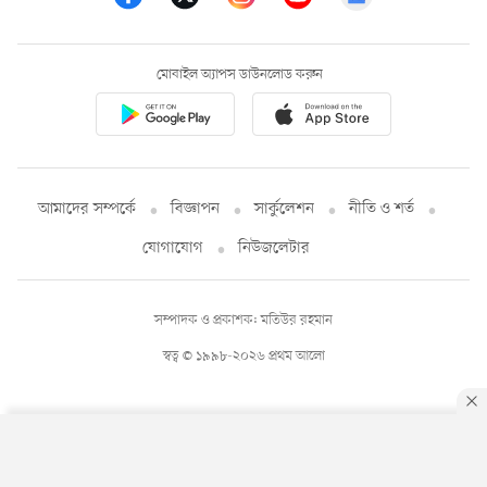
মোবাইল অ্যাপস ডাউনলোড করুন
আমাদের সম্পর্কে
বিজ্ঞাপন
সার্কুলেশন
নীতি ও শর্ত
যোগাযোগ
নিউজলেটার
সম্পাদক ও প্রকাশক: মতিউর রহমান
স্বত্ব © ১৯৯৮-২০২৬ প্রথম আলো
By using this site, you agree to our
Privacy Policy
.
OK