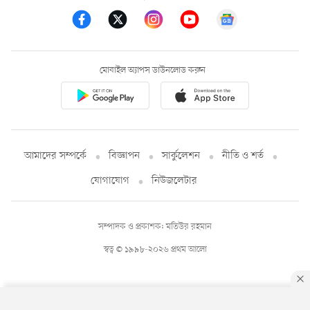
মোবাইল অ্যাপস ডাউনলোড করুন
আমাদের সম্পর্কে
বিজ্ঞাপন
সার্কুলেশন
নীতি ও শর্ত
যোগাযোগ
নিউজলেটার
সম্পাদক ও প্রকাশক: মতিউর রহমান
স্বত্ব © ১৯৯৮-২০২৬ প্রথম আলো