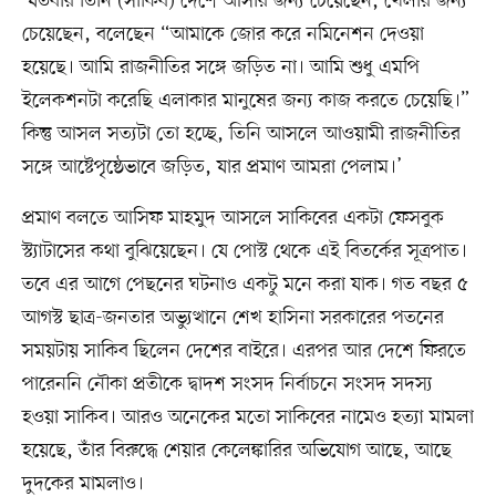
‘যতবার তিনি (সাকিব) দেশে আসার জন্য চেয়েছেন, খেলার জন্য
চেয়েছেন, বলেছেন “আমাকে জোর করে নমিনেশন দেওয়া
হয়েছে। আমি রাজনীতির সঙ্গে জড়িত না। আমি শুধু এমপি
ইলেকশনটা করেছি এলাকার মানুষের জন্য কাজ করতে চেয়েছি।”
কিন্তু আসল সত্যটা তো হচ্ছে, তিনি আসলে আওয়ামী রাজনীতির
সঙ্গে আষ্টেপৃষ্ঠেভাবে জড়িত, যার প্রমাণ আমরা পেলাম।’
প্রমাণ বলতে আসিফ মাহমুদ আসলে সাকিবের একটা ফেসবুক
স্ট্যাটাসের কথা বুঝিয়েছেন। যে পোস্ট থেকে এই বিতর্কের সূত্রপাত।
তবে এর আগে পেছনের ঘটনাও একটু মনে করা যাক। গত বছর ৫
আগস্ট ছাত্র-জনতার অভ্যুত্থানে শেখ হাসিনা সরকারের পতনের
সময়টায় সাকিব ছিলেন দেশের বাইরে। এরপর আর দেশে ফিরতে
পারেননি নৌকা প্রতীকে দ্বাদশ সংসদ নির্বাচনে সংসদ সদস্য
হওয়া সাকিব। আরও অনেকের মতো সাকিবের নামেও হত্যা মামলা
হয়েছে, তাঁর বিরুদ্ধে শেয়ার কেলেঙ্কারির অভিযোগ আছে, আছে
দুদকের মামলাও।