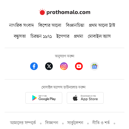
নাগরিক সংবাদ
কিশোর আলো
বিজ্ঞানচিন্তা
প্রথম আলো ট্রাস্ট
বন্ধুসভা
চিরন্তন ১৯৭১
ইপেপার
প্রথমা
মোবাইল ভ্যাস
অনুসরণ করুন
মোবাইল অ্যাপস ডাউনলোড করুন
আমাদের সম্পর্কে
বিজ্ঞাপন
সার্কুলেশন
নীতি ও শর্ত