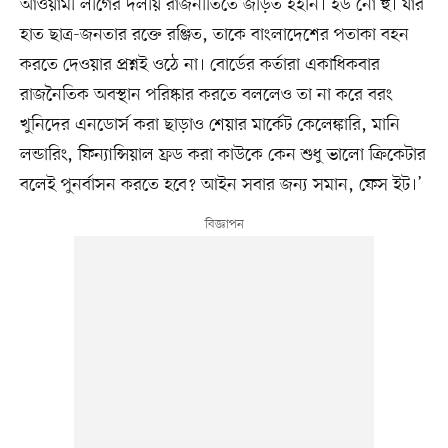
আওয়ামী লীগের দলীয় রাজনীতিতে জড়িত হইনি। ইউ নো হু। যার
হাত ছাত্র-জনতার রক্তে রঞ্জিত, তাকে বাংলাদেশের পতাকা বহন
করতে দেওয়ার প্রশ্নই ওঠে না। বোর্ডের কর্তারা একাধিকবার
রাজনৈতিক অবস্থান পরিষ্কার করতে বললেও তা না করে বরং
খুনিদের এনডোর্স করা ছাড়াও শেয়ার মার্কেট কেলেঙ্কারি, মানি
লন্ডারিং, ফিন্যান্সিয়াল ফ্রড করা কাউকে কেন শুধু ভালো ক্রিকেটার
বলেই পুনর্বাসন করতে হবে? আইন সবার জন্য সমান, ফেস ইট।’