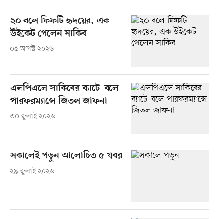
২০ বলে ফিফটি হৃদয়ের, এক
উইকেট পেলেন সাকিব
০৫ আগস্ট ২০২৬
এলপিএলে সাকিবের ব্যাটে–বলে
পারফরম্যান্সে জিতল জাফনা
৩০ জুলাই ২০২৬
সকালেই পড়ুন আলোচিত ৫ খবর
২৯ জুলাই ২০২৬