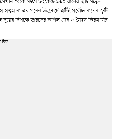
সেখান থেকে সপ্তম উইকেটে ১৩০ রানের জুটি গড়েন
সে সপ্তম বা এর পরের উইকেটে এটিই সর্বোচ্চ রানের জুটি।
িম্বাবুয়ের বিপক্ষে ভারতের কপিল দেব ও সৈয়দ কিরমানির