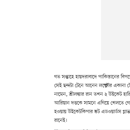
গত সপ্তাহে হায়দরাবাদে পাকিস্তানের বি
সেই ছন্দটা টেনে আনেন লক্ষ্ণৌর একানা স
নামেন, শ্রীলঙ্কার রান তখন ২ উইকেট হ
আরিয়ান দত্তকে সামনে এগিয়ে খেলতে গেলে
হওয়ায় উইকেটকিপার স্কট এডওয়ার্ডস গ্লাভ
রানেই।