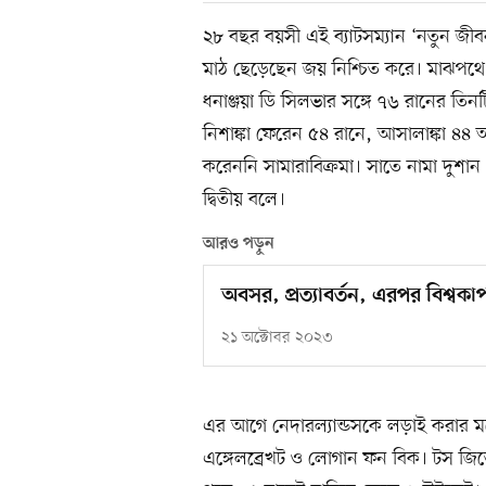
২৮ বছর বয়সী এই ব্যাটসম্যান ‘নতুন জী
মাঠ ছেড়েছেন জয় নিশ্চিত করে। মাঝপথে পা
ধনাঞ্জয়া ডি সিলভার সঙ্গে ৭৬ রানের তিনট
নিশাঙ্কা ফেরেন ৫৪ রানে, আসালাঙ্কা ৪৪ 
করেননি সামারাবিক্রমা। সাতে নামা দুশান
দ্বিতীয় বলে।
আরও পড়ুন
অবসর, প্রত্যাবর্তন, এরপর বিশ্বকাপ
২১ অক্টোবর ২০২৩
এর আগে নেদারল্যান্ডসকে লড়াই করার মতো 
এঙ্গেলব্রেখট ও লোগান ফন বিক। টস জিত