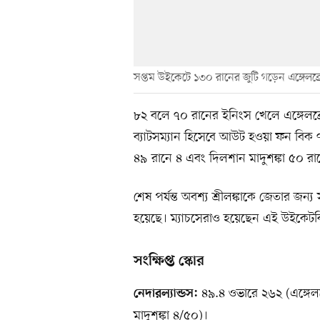
সপ্তম উইকেটে ১৩০ রানের জুটি গড়েন এঙ্গেলব
৮২ বলে ৭০ রানের ইনিংস খেলে এঙ্গেল
ব্যাটসম্যান হিসেবে আউট হওয়া ফন বিক ৭
৪৯ রানে ৪ এবং দিলশান মাদুশঙ্কা ৫০ র
শেষ পর্যন্ত অবশ্য শ্রীলঙ্কাকে জেতার জন্
হয়েছে। ম্যাচসেরাও হয়েছেন এই উইকেটকি
সংক্ষিপ্ত স্কোর
৪৯.৪ ওভারে ২৬২ (এঙ্গেলব
নেদারল্যান্ডস:
মাদুশঙ্কা ৪/৫০)।