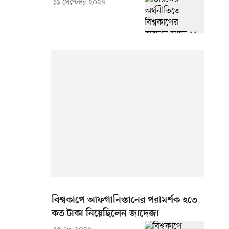
১১ সেপ্টেম্বর ২০২৪
বিশ্বকাপে আফগানিস্তানের পরামর্শক হতে
কত টাকা নিয়েছিলেন জাদেজা