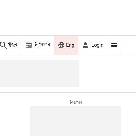
খুঁজুন
ই-পেপার
Login
Eng