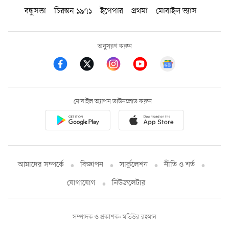
বন্ধুসভা
চিরন্তন ১৯৭১
ইপেপার
প্রথমা
মোবাইল ভ্যাস
অনুসরণ করুন
মোবাইল অ্যাপস ডাউনলোড করুন
আমাদের সম্পর্কে
বিজ্ঞাপন
সার্কুলেশন
নীতি ও শর্ত
যোগাযোগ
নিউজলেটার
সম্পাদক ও প্রকাশক: মতিউর রহমান