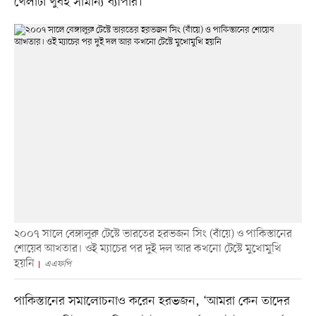
খেলাটা খুবই সামান্য ব্যাপার।’
২০০৭ সালে বেঙ্গালুরু টেস্টে ভারতের হরভজন সিং (বাঁয়ে) ও পাকিস্তানের
শোয়েব আখতার। ওই ম্যাচের পর দুই দল আর কখনো টেস্টে মুখোমুখি
হয়নি
এএফপি
পাকিস্তানের সমালোচনাও করেন হরভজন, ‘আমরা কেন তাদের