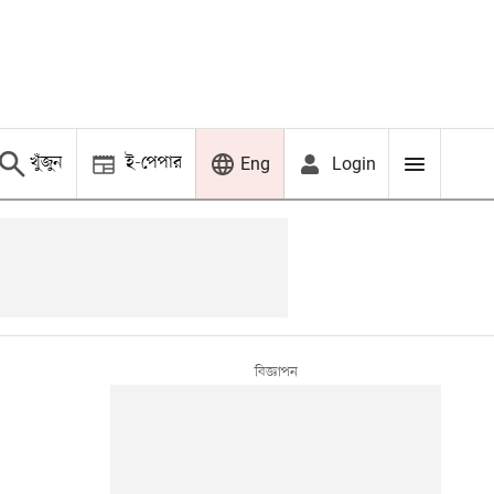
খুঁজুন
ই-পেপার
Login
Eng