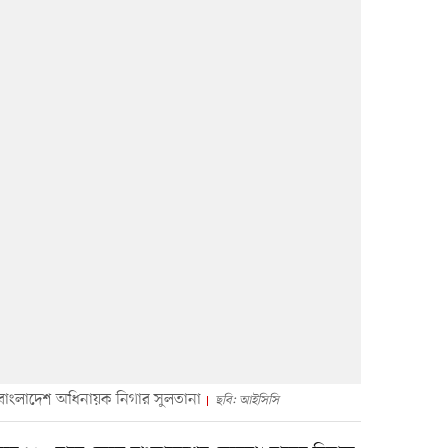
 হন বাংলাদেশ অধিনায়ক নিগার সুলতানা
ছবি: আইসিসি