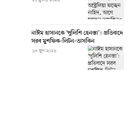
২৭ জুলাই ২০২৬
নাঈম হাসানকে ‘পুলিশি হেনস্তা’: প্রতিবাদে
সরব মুশফিক-লিটন-তাসকিন
১৩ জুন ২০২৬