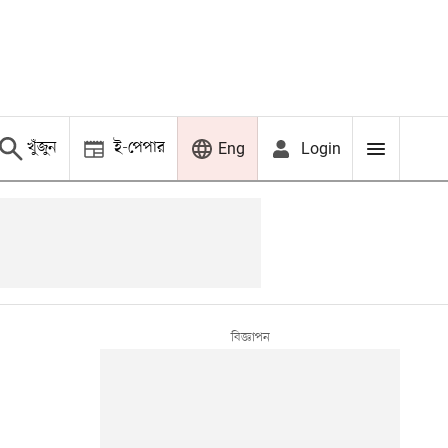
খুঁজুন
ই-পেপার
Login
Eng