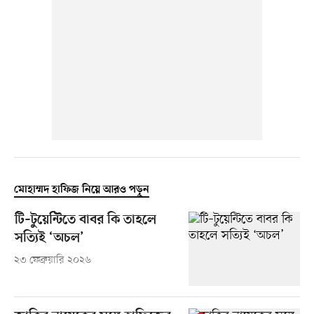
মোহাম্মদ হাফিজ নিয়ে আরও পড়ুন
টি–টুয়েন্টিতে বাবর কি তাহলে
সত্যিই ‘অচল’
২৩ ফেব্রুয়ারি ২০২৬