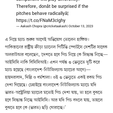
Therefore, donât be surprised if the
pitches behave radicallyâ¦
https://t.co/FNaM3cIghy
— Aakash Chopra (@cricketaakash)
October 13, 2023
এ নিয়ে ম্যাচ শুরুর আগেই অভিযোগ তোলেন হাফিজ।
পাকিস্তানের রাষ্ট্রীয় ক্রীড়া চ্যানেল পিটিভি স্পোর্টসে দেশটির সাবেক
অলরাউন্ডার বলেছেন, ‘দেখতে হবে পিচ নিয়ে কে সিদ্ধান্ত নিচ্ছে—
আইসিসি নাকি বিসিসিআই। এখন পর্যন্ত ৩ ভেন্যুতে দুটি করে
ম্যাচ হয়েছে (বাংলাদেশ-নিউজিল্যান্ড ম্যাচের আগে)—
হায়দরাবাদ, দিল্লি ও ধর্মশালা। ওই ৩ ভেন্যুতে একই রকম পিচ
দেখা গিয়েছে। চেন্নাইয়ে বাংলাদেশ-নিউজিল্যান্ড ম্যাচে যদি
ভারত-অস্ট্রেলিয়া ম্যাচের মতোই পিচ দেখা যায়, তা হলে বুঝতে
হবে সিদ্ধান্ত নিচ্ছে আইসিসি। আর যদি পিচ বদলে যায়, তাহলে
বুঝতে হবে কে (ভারত) ছড়ি ঘোরাচ্ছে।’