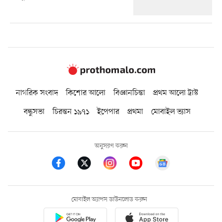
নাগরিক সংবাদ
কিশোর আলো
বিজ্ঞানচিন্তা
প্রথম আলো ট্রাস্ট
বন্ধুসভা
চিরন্তন ১৯৭১
ইপেপার
প্রথমা
মোবাইল ভ্যাস
অনুসরণ করুন
মোবাইল অ্যাপস ডাউনলোড করুন