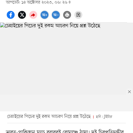
আপডেট: ১৪ অক্টোবর ২০২৩, ০৬: ২৬
চেন্নাইয়ের পিচের দুই রকম আচরণ নিয়ে প্রশ্ন উঠেছে
ছবি : টুইটার
ভারত-পাকিস্তান ম্যাচ বরাবরই রোমাঞ্চে ঠাসা। দুই চিরপ্রতিদ্বন্দ্বীর