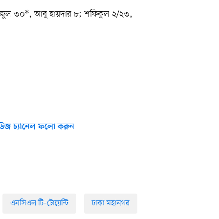
িজুল ৩০*, আবু হায়দার ৮; শফিকুল ২/২৩,
উজ চ্যানেল ফলো করুন
এনসিএল টি–টোয়েন্টি
ঢাকা মহানগর