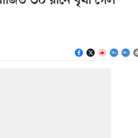
াজিত ৩০ রানে বৃথা গেল