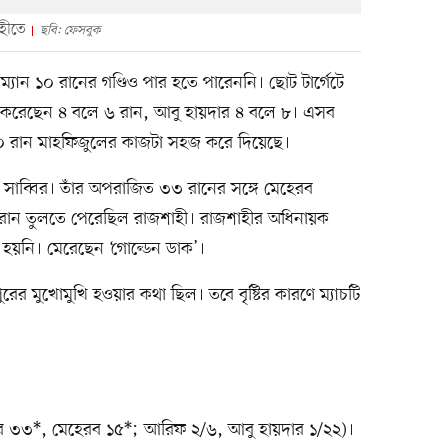
াহীতে
ছবি: ফেসবুক
্যান ১০ রানের গণ্ডিও পার হতে পারেননি। ছোট টার্গেটে
দ করেছেন ৪ বলে ৬ রান, আবু হায়দার ৪ বলে ৮। এসব
 রান মাহফিজুলের কাজটা সহজ করে দিয়েছে।
াব্বির। তাঁর অপরাজিত ৩৩ রানের সঙ্গে মেহেরব
রান তুলতে পেরেছিল রাজশাহী। রাজশাহীর অধিনায়ক
ো হয়নি। মেরেছেন ‘গোল্ডেন ডাক’।
ুরের মুখোমুখি হওয়ার কথা ছিল। তবে বৃষ্টির কারণে ম্যাচটি
র ৩৩*, মেহেরব ১৫*; আরিফ ২/৬, আবু হায়দার ১/২২)।