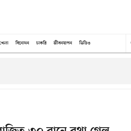
খেলা
বিনোদন
চাকরি
জীবনযাপন
ভিডিও