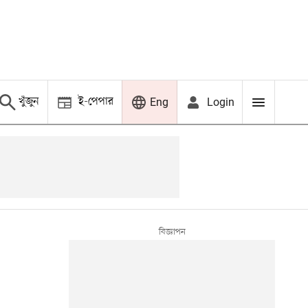
খুঁজুন
ই-পেপার
Login
Eng