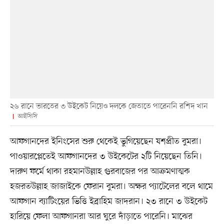
২৬ রানে ভারতের ৩ উইকেট নিয়েও দলকে জেতাতে পারেননি রশিদ খান
আইসিসি
আফগানদের ইনিংসের শুরু থেকেই ভুগিয়েছেন যশপ্রীত বুমরা।
পাওয়ারপ্লেতেই আফগানদের ৩ উইকেটের ২টি নিয়েছেন তিনি।
দারুণ ফর্মে থাকা রহমানউল্লাহ গুরবাজের পর আক্রমণাত্মক
হজরতউল্লাহ জাজাইকে ফেরান বুমরা। অক্ষর প্যাটেলের বলে থামে
আফগান ব্যাটিংয়ের ভিত্তি ইব্রাহিম জাদরান। ২৩ রানে ৩ উইকেট
হারিয়ে ফেলা আফগানরা আর ঘুরে দাঁড়াতে পারেনি। মাঝের