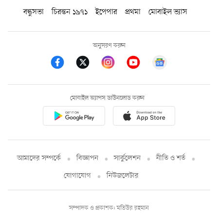
বন্ধুসভা
চিরন্তন ১৯৭১
ইপেপার
প্রথমা
মোবাইল ভ্যাস
অনুসরণ করুন
মোবাইল অ্যাপস ডাউনলোড করুন
আমাদের সম্পর্কে
বিজ্ঞাপন
সার্কুলেশন
নীতি ও শর্ত
যোগাযোগ
নিউজলেটার
সম্পাদক ও প্রকাশক: মতিউর রহমান