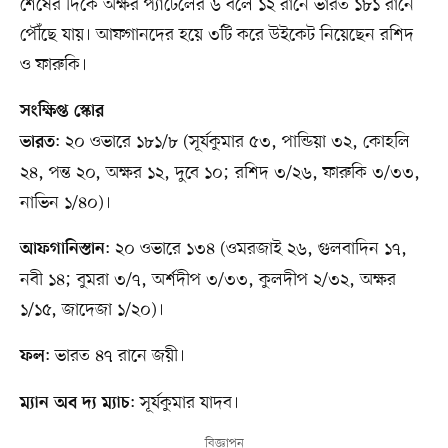
শেষের দিকে অক্ষর প্যাটেলের ৬ বলে ১২ রানে ভারত ১৮১ রানে
পৌঁছে যায়। আফগানদের হয়ে ৩টি করে উইকেট নিয়েছেন রশিদ
ও ফারুকি।
সংক্ষিপ্ত স্কোর
: ২০ ওভারে ১৮১/৮ (সূর্যকুমার ৫৩, পান্ডিয়া ৩২, কোহলি
ভারত
২৪, পন্ত ২০, অক্ষর ১২, দুবে ১০; রশিদ ৩/২৬, ফারুকি ৩/৩৩,
নাভিন ১/৪০)।
: ২০ ওভারে ১৩৪ (ওমরজাই ২৬, গুলবাদিন ১৭,
আফগানিস্তান
নবী ১৪; বুমরা ৩/৭, অর্শদীপ ৩/৩৩, কুলদীপ ২/৩২, অক্ষর
১/১৫, জাদেজা ১/২০)।
: ভারত ৪৭ রানে জয়ী।
ফল
: সূর্যকুমার যাদব।
ম্যান অব দ্য ম্যাচ