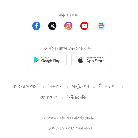
অনুসরণ করুন
মোবাইল অ্যাপস ডাউনলোড করুন
আমাদের সম্পর্কে
বিজ্ঞাপন
সার্কুলেশন
নীতি ও শর্ত
যোগাযোগ
নিউজলেটার
সম্পাদক ও প্রকাশক: মতিউর রহমান
স্বত্ব © ১৯৯৮-২০২৬ প্রথম আলো