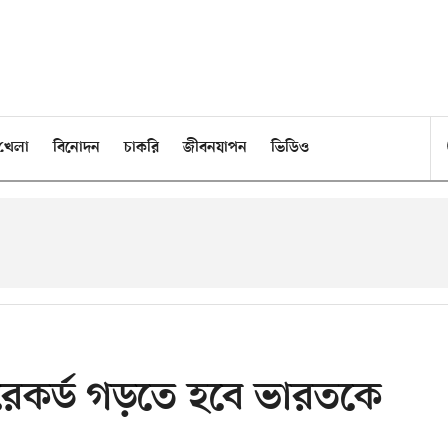
খেলা
বিনোদন
চাকরি
জীবনযাপন
ভিডিও
রেকর্ড গড়তে হবে ভারতকে