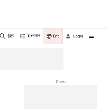
খুঁজুন
ই-পেপার
Login
Eng