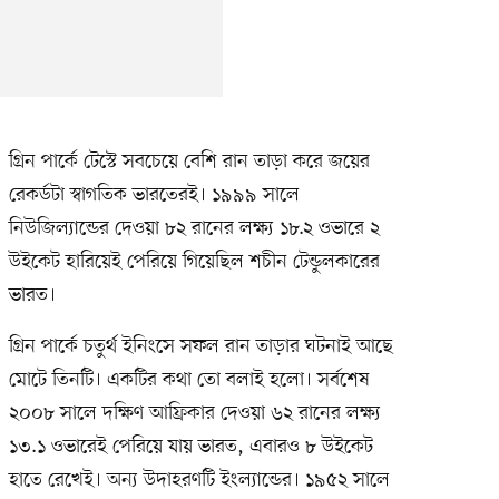
গ্রিন পার্কে টেস্টে সবচেয়ে বেশি রান তাড়া করে জয়ের
রেকর্ডটা স্বাগতিক ভারতেরই। ১৯৯৯ সালে
নিউজিল্যান্ডের দেওয়া ৮২ রানের লক্ষ্য ১৮.২ ওভারে ২
উইকেট হারিয়েই পেরিয়ে গিয়েছিল শচীন টেন্ডুলকারের
ভারত।
গ্রিন পার্কে চতুর্থ ইনিংসে সফল রান তাড়ার ঘটনাই আছে
মোটে তিনটি। একটির কথা তো বলাই হলো। সর্বশেষ
২০০৮ সালে দক্ষিণ আফ্রিকার দেওয়া ৬২ রানের লক্ষ্য
১৩.১ ওভারেই পেরিয়ে যায় ভারত, এবারও ৮ উইকেট
হাতে রেখেই। অন্য উদাহরণটি ইংল্যান্ডের। ১৯৫২ সালে