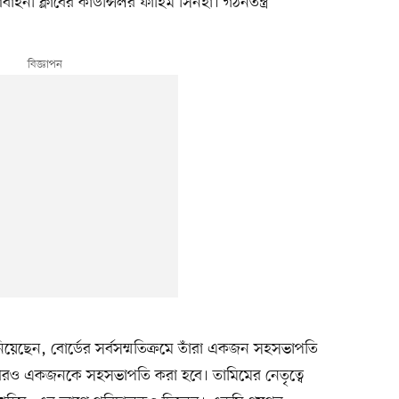
হনী ক্লাবের কাউন্সিলর ফাহিম সিনহা। গঠনতন্ত্র
য়েছেন, বোর্ডের সর্বসম্মতিক্রমে তাঁরা একজন সহসভাপতি
রও একজনকে সহসভাপতি করা হবে। তামিমের নেতৃত্বে