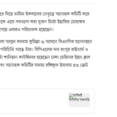
ঙে দিয়ে তামিম ইকবালের নেতৃত্বে অ্যাডহক কমিটি করে
ে এসে পদত্যাগ করা দুজন মির্জা ইয়াসির মোহাম্মদ
পেয়ে এবারও পরিচালক হয়েছেন।
ের বাবা আবুল কালাম কুমিল্লা-৯ আসনে বিএনপির মনোনয়নে
 পরিচিতি আছে তাঁর। বিপিএলের দল রংপুর রাইডার্স ও
্মকর্তা শানিয়ান কাউন্সিলর হয়েছেন ঢাকা মেরিনার ইয়াং ক্লাব
বং অ্যাডহক কমিটির সদস্য রফিকুল ইসলাম ৫৩ ভোট