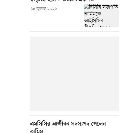
১৫ জুলাই ২০২৬
এমসিসির আজীবন সদস্যপদ পেলেন
তামিম