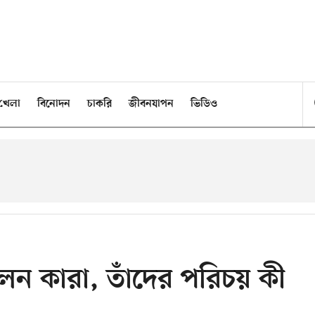
খেলা
বিনোদন
চাকরি
জীবনযাপন
ভিডিও
েন কারা, তাঁদের পরিচয় কী