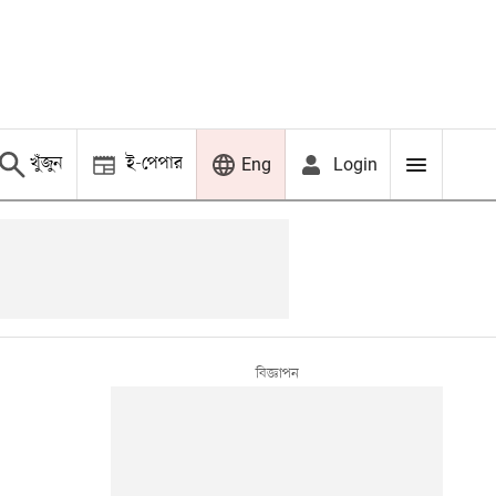
খুঁজুন
ই-পেপার
Login
Eng