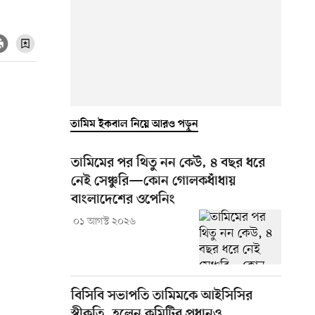
তামিম ইকবাল নিয়ে আরও পড়ুন
তামিমের পর থিতু নন কেউ, ৪ বছর ধরে
নেই সেঞ্চুরি—কোন গোলকধাঁধায়
বাংলাদেশের ওপেনিং
০১ আগস্ট ২০২৬
বিসিবি সভাপতি তামিমকে আইসিসির
স্বীকৃতি, হলেন কমিটির প্রধানও