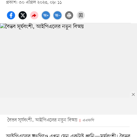
প্রকাশ: ৩০ এপ্রিল ২০২৫, ০৮: ১১
বৈভব সূর্যবংশী, আইপিএলের নতুন বিস্ময়
এএফপি
আইপিএলের হৃৎপিণ্ডে এখন যেন একটাই ধ্বনি—সূর্যবংশী। বৈভব