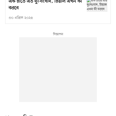
এক রাতে এত দুঃসংবাদ, রিয়াল এখন কী
করবে
৩০ এপ্রিল ২০২৫