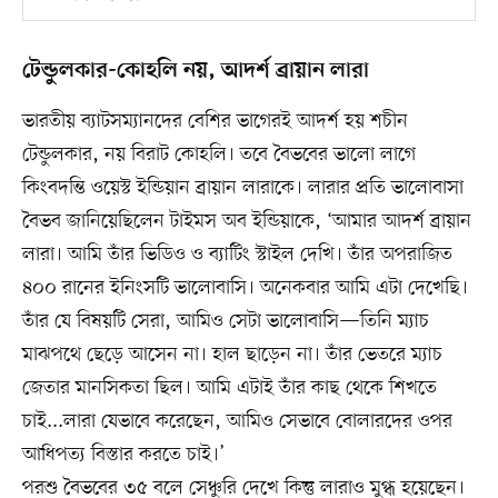
টেন্ডুলকার-কোহলি নয়, আদর্শ ব্রায়ান লারা
ভারতীয় ব্যাটসম্যানদের বেশির ভাগেরই আদর্শ হয় শচীন
টেন্ডুলকার, নয় বিরাট কোহলি। তবে বৈভবের ভালো লাগে
কিংবদন্তি ওয়েস্ট ইন্ডিয়ান ব্রায়ান লারাকে। লারার প্রতি ভালোবাসা
বৈভব জানিয়েছিলেন টাইমস অব ইন্ডিয়াকে, ‘আমার আদর্শ ব্রায়ান
লারা। আমি তাঁর ভিডিও ও ব্যাটিং স্টাইল দেখি। তাঁর অপরাজিত
৪০০ রানের ইনিংসটি ভালোবাসি। অনেকবার আমি এটা দেখেছি।
তাঁর যে বিষয়টি সেরা, আমিও সেটা ভালোবাসি—তিনি ম্যাচ
মাঝপথে ছেড়ে আসেন না। হাল ছাড়েন না। তাঁর ভেতরে ম্যাচ
জেতার মানসিকতা ছিল। আমি এটাই তাঁর কাছ থেকে শিখতে
চাই...লারা যেভাবে করেছেন, আমিও সেভাবে বোলারদের ওপর
আধিপত্য বিস্তার করতে চাই।’
পরশু বৈভবের ৩৫ বলে সেঞ্চুরি দেখে কিন্তু লারাও মুগ্ধ হয়েছেন।