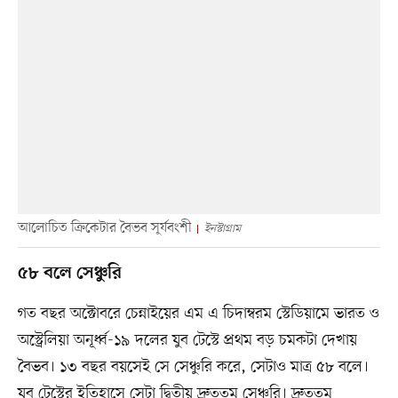
আলোচিত ক্রিকেটার বৈভব সূর্যবংশী
ইনস্টাগ্রাম
৫৮ বলে সেঞ্চুরি
গত বছর অক্টোবরে চেন্নাইয়ের এম এ চিদাম্বরম স্টেডিয়ামে ভারত ও
অস্ট্রেলিয়া অনূর্ধ্ব-১৯ দলের যুব টেস্টে প্রথম বড় চমকটা দেখায়
বৈভব। ১৩ বছর বয়সেই সে সেঞ্চুরি করে, সেটাও মাত্র ৫৮ বলে।
যুব টেস্টের ইতিহাসে সেটা দ্বিতীয় দ্রুততম সেঞ্চুরি। দ্রুততম