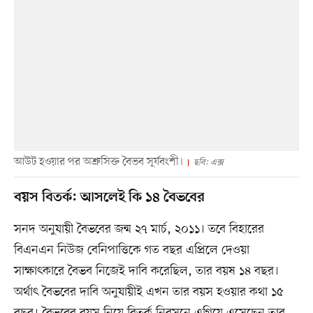
আউট হওয়ার পর অশ্রুসিক্ত বৈভব সূর্যবংশী।
ছবি: এক্স
বয়স বিতর্ক: আসলেই কি ১৪ বৈভবের
সনদ অনুযায়ী বৈভবের জন্ম ২৭ মার্চ, ২০১১। তবে বিহারের
বিএনএন নিউজ বেনিপাত্তিকে গত বছর এপ্রিলে দেওয়া
সাক্ষাৎকারে বৈভব নিজেই দাবি করেছিল, তার বয়ষ ১৪ বছর।
অর্থাৎ বৈভবের দাবি অনুযায়ীই এখন তার বয়স হওয়ার কথা ১৫
বছর। বৈভবের বয়স নিয়ে বিতর্ক নিরসনে এগিয়ে এসেছেন তার