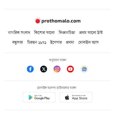
নাগরিক সংবাদ
কিশোর আলো
বিজ্ঞানচিন্তা
প্রথম আলো ট্রাস্ট
বন্ধুসভা
চিরন্তন ১৯৭১
ইপেপার
প্রথমা
মোবাইল ভ্যাস
অনুসরণ করুন
মোবাইল অ্যাপস ডাউনলোড করুন