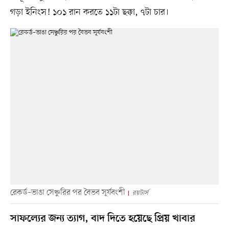
গড়া ইনিংস! ১০১ রান করতে ১১টা ছক্কা, ৭টা চার।
রেকর্ড–ভাঙা সেঞ্চুরির পর বৈভব সূর্যবংশী
রয়টার্স
সাফল্যের জন্য ত্যাগ, বাদ দিতে হয়েছে প্রিয় খাবার