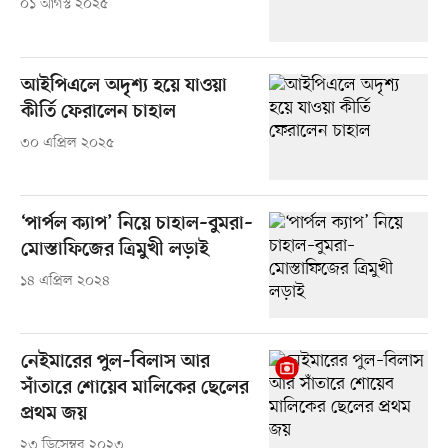
০১ আগস্ট ২০২৫
আইপিএলে অদৃশ্য হয়ে যাওয়া
কীর্তি ফেরালেন চাহাল
৩০ এপ্রিল ২০২৫
‘পার্পল ক্যাপ’ নিয়ে চাহাল–বুমরা–
মোস্তাফিজের ত্রিমুখী লড়াই
১৪ এপ্রিল ২০২৪
নেইমারের পুল–বিলাস আর
সাঁতারে শোয়েব মালিকের ছেলের
প্রথম জয়
২৩ ডিসেম্বর ২০২৩