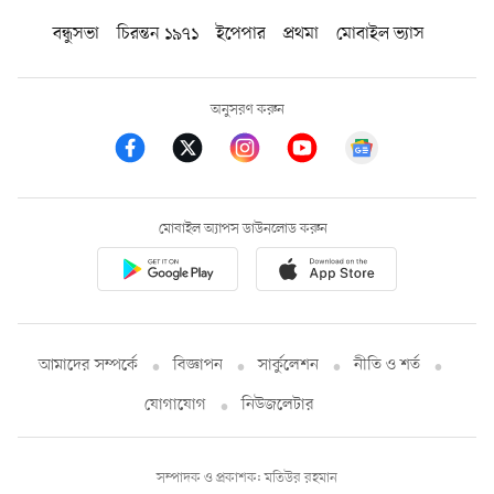
বন্ধুসভা
চিরন্তন ১৯৭১
ইপেপার
প্রথমা
মোবাইল ভ্যাস
অনুসরণ করুন
মোবাইল অ্যাপস ডাউনলোড করুন
আমাদের সম্পর্কে
বিজ্ঞাপন
সার্কুলেশন
নীতি ও শর্ত
যোগাযোগ
নিউজলেটার
সম্পাদক ও প্রকাশক: মতিউর রহমান