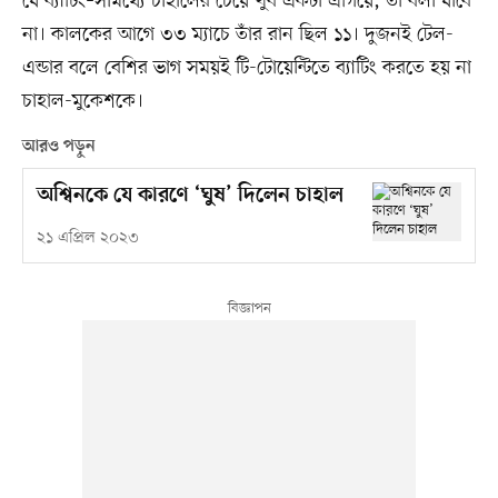
যে ব্যাটিং–সামর্থ্যে চাহালের চেয়ে খুব একটা এগিয়ে, তা বলা যাবে
না। কালকের আগে ৩৩ ম্যাচে তাঁর রান ছিল ১১। দুজনই টেল-
এন্ডার বলে বেশির ভাগ সময়ই টি-টোয়েন্টিতে ব্যাটিং করতে হয় না
চাহাল-মুকেশকে।
আরও পড়ুন
অশ্বিনকে যে কারণে ‘ঘুষ’ দিলেন চাহাল
২১ এপ্রিল ২০২৩