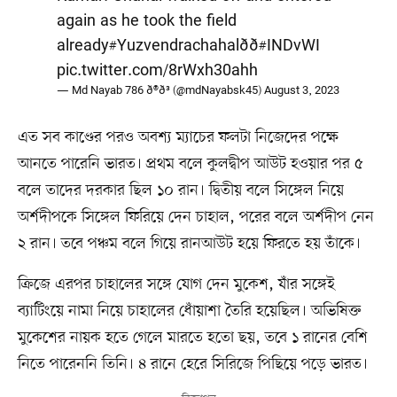
again as he took the field
already
#Yuzvendrachahal
ðð
#INDvWI
pic.twitter.com/8rWxh30ahh
— Md Nayab 786 ð®ð³ (@mdNayabsk45)
August 3, 2023
এত সব কাণ্ডের পরও অবশ্য ম্যাচের ফলটা নিজেদের পক্ষে
আনতে পারেনি ভারত। প্রথম বলে কুলদ্বীপ আউট হওয়ার পর ৫
বলে তাদের দরকার ছিল ১০ রান। দ্বিতীয় বলে সিঙ্গেল নিয়ে
অর্শদীপকে সিঙ্গেল ফিরিয়ে দেন চাহাল, পরের বলে অর্শদীপ নেন
২ রান। তবে পঞ্চম বলে গিয়ে রানআউট হয়ে ফিরতে হয় তাঁকে।
ক্রিজে এরপর চাহালের সঙ্গে যোগ দেন মুকেশ, যাঁর সঙ্গেই
ব্যাটিংয়ে নামা নিয়ে চাহালের ধোঁয়াশা তৈরি হয়েছিল। অভিষিক্ত
মুকেশের নায়ক হতে গেলে মারতে হতো ছয়, তবে ১ রানের বেশি
নিতে পারেননি তিনি। ৪ রানে হেরে সিরিজে পিছিয়ে পড়ে ভারত।