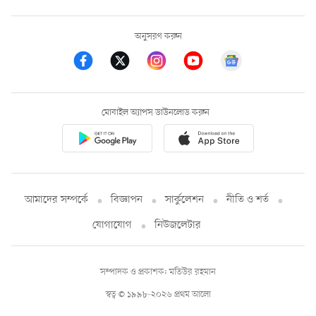
অনুসরণ করুন
মোবাইল অ্যাপস ডাউনলোড করুন
আমাদের সম্পর্কে
বিজ্ঞাপন
সার্কুলেশন
নীতি ও শর্ত
যোগাযোগ
নিউজলেটার
সম্পাদক ও প্রকাশক: মতিউর রহমান
স্বত্ব © ১৯৯৮-২০২৬ প্রথম আলো