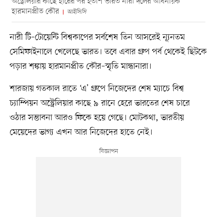
অস্ট্রেলিয়ার কাছে হারের পর হতাশ ভারত নারী দলের অধিনায়ক
হারমানপ্রীত কৌর
আইসিসি
নারী টি–টোয়েন্টি বিশ্বকাপের সর্বশেষ তিন আসরেই ন্যূনতম
সেমিফাইনালে খেলেছে ভারত। তবে এবার গ্রুপ পর্ব থেকেই ছিটকে
পড়ার শঙ্কায় হারমানপ্রীত কৌর–স্মৃতি মান্ধানারা।
শারজায় গতকাল রাতে ‘এ’ গ্রুপে নিজেদের শেষ ম্যাচে বিশ্ব
চ্যাম্পিয়ন অস্ট্রেলিয়ার কাছে ৯ রানে হেরে ভারতের শেষ চারে
ওঠার সম্ভাবনা আরও ফিকে হয়ে গেছে। মোটকথা, ভারতীয়
মেয়েদের ভাগ্য এখন আর নিজেদের হাতে নেই।