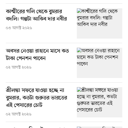
কাশ্মীরের গলি থেকে বুমরার
বদলি: গল্পটা আকিব দার নবীর
০৩ আগস্ট ২০২৬
অবসর নেওয়া রাহানে মাসে কত
টাকা পেনশন পাবেন
০২ আগস্ট ২০২৬
শ্রীলঙ্কা সফরে যাওয়া হচ্ছে না
বুমরার, কতটা গুরুতর ভারতের
এই পেসারের চোট
০২ আগস্ট ২০২৬