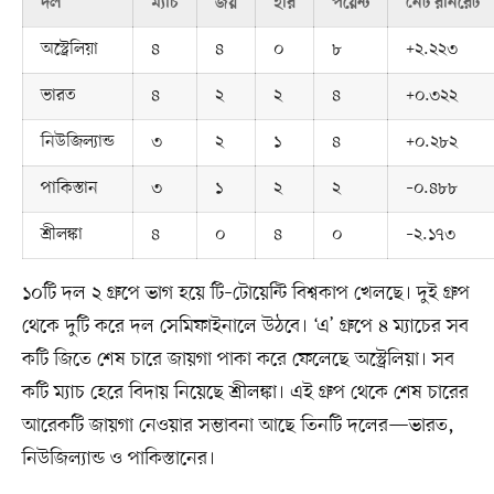
দল
ম্যাচ
জয়
হার
পয়েন্ট
নেট রানরেট
অস্ট্রেলিয়া
৪
৪
০
৮
‍+২.২২৩
ভারত
৪
২
২
৪
‍+০.৩২২
নিউজিল্যান্ড
৩
২
১
৪
‍+০.২৮২
পাকিস্তান
৩
১
২
২
‍–০.৪৮৮
শ্রীলঙ্কা
৪
০
৪
০
–২.১৭৩
১০টি দল ২ গ্রুপে ভাগ হয়ে টি–টোয়েন্টি বিশ্বকাপ খেলছে। দুই গ্রুপ
থেকে দুটি করে দল সেমিফাইনালে উঠবে। ‘এ’ গ্রুপে ৪ ম্যাচের সব
কটি জিতে শেষ চারে জায়গা পাকা করে ফেলেছে অস্ট্রেলিয়া। সব
কটি ম্যাচ হেরে বিদায় নিয়েছে শ্রীলঙ্কা। এই গ্রুপ থেকে শেষ চারের
আরেকটি জায়গা নেওয়ার সম্ভাবনা আছে তিনটি দলের—ভারত,
নিউজিল্যান্ড ও পাকিস্তানের।