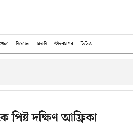
খেলা
বিনোদন
চাকরি
জীবনযাপন
ভিডিও
িষ্ট দক্ষিণ আফ্রিকা