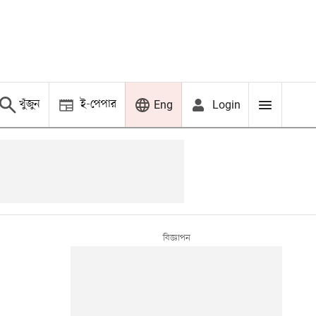
খুঁজুন
ই-পেপার
Login
Eng