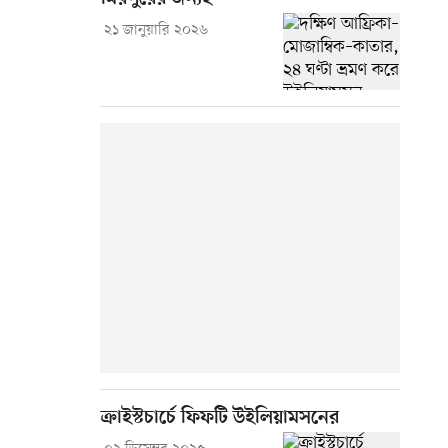
২১ জানুয়ারি ২০২৬
ক্রাইস্টচার্চে ফিফটি উইলিয়ামসনের