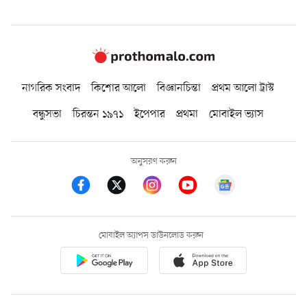
নাগরিক সংবাদ
কিশোর আলো
বিজ্ঞানচিন্তা
প্রথম আলো ট্রাস্ট
বন্ধুসভা
চিরন্তন ১৯৭১
ইপেপার
প্রথমা
মোবাইল ভ্যাস
অনুসরণ করুন
মোবাইল অ্যাপস ডাউনলোড করুন