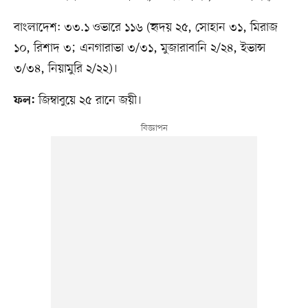
বাংলাদেশ: ৩৩.১ ওভারে ১১৬ (হৃদয় ২৫, সোহান ৩১, মিরাজ
১০, রিশাদ ৩; এনগারাভা ৩/৩১, মুজারাবানি ২/২৪, ইভান্স
৩/৩৪, নিয়ামুরি ২/২২)।
জিম্বাবুয়ে ২৫ রানে জয়ী।
ফল: