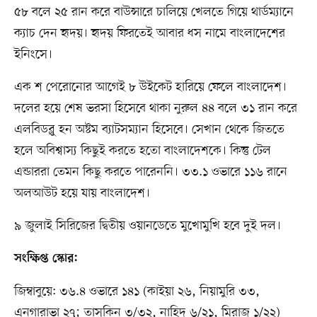
৫৮ বলে ২৫ রান করে বাউন্সারে চালিয়ে খেলতে গিয়ে থার্ডম্যানে
ক্যাচ দেন হৃদয়। হৃদয় ফিরতেই আবার ধস নামে বাংলাদেশের
ইনিংসে।
এক শ পেরোনোর আগেই ৮ উইকেট হারিয়ে ফেলে বাংলাদেশ।
দলের হয়ে শেষ ভরসা হিসেবে থাকা নুরুল ৪৪ বলে ৩১ রান করে
এলবিডব্লু হন অষ্টম ব্যাটসম্যান হিসেবে। সেখান থেকে জিততে
হলে অবিশ্বাস্য কিছুই করতে হতো বাংলাদেশকে। কিন্তু টেল
এন্ডাররা তেমন কিছু করতে পারেননি। ৩৩.১ ওভারে ১১৬ রানে
অলআউট হয়ে যায় বাংলাদেশ।
৯ জুলাই সিরিজের দ্বিতীয় ওয়ানডেতে মুখোমুখি হবে দুই দল।
সংক্ষিপ্ত স্কোর:
জিম্বাবুয়ে: ৩৬.৪ ওভারে ১৪১ (কাইয়া ২৬, নিয়ামুরি ৩৩,
এনগারাভা ২৭; তাসকিন ৩/৩২, নাহিদ ৬/২১, মিরাজ ১/২২)