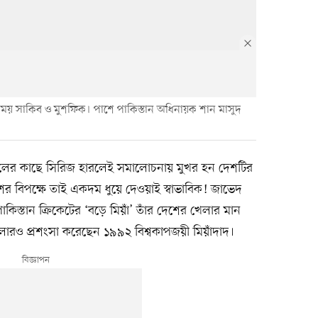
ার সময় সাকিব ও মুশফিক। পাশে পাকিস্তান অধিনায়ক শান মাসুদ
দলের কাছে সিরিজ হারলেই সমালোচনায় মুখর হন দেশটির
ের বিপক্ষে তাই একদম ধুয়ে দেওয়াই স্বাভাবিক! জাভেদ
িস্তান ক্রিকেটের ‘বড়ে মিয়াঁ’ তাঁর দেশের খেলার মান
লারও প্রশংসা করেছেন ১৯৯২ বিশ্বকাপজয়ী মিয়াঁদাদ।