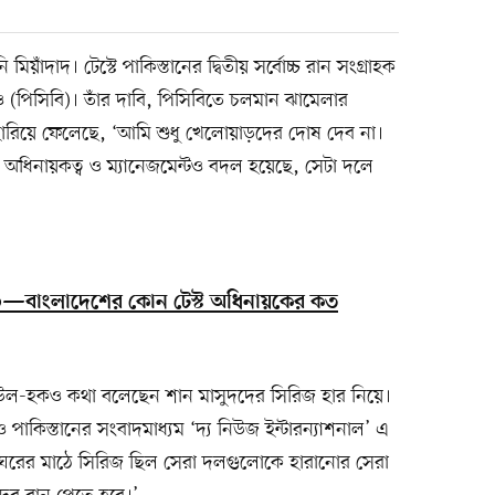
ঁদাদ। টেস্টে পাকিস্তানের দ্বিতীয় সর্বোচ্চ রান সংগ্রাহক
ও (পিসিবি)। তাঁর দাবি, পিসিবিতে চলমান ঝামেলার
াস হারিয়ে ফেলেছে, ‘আমি শুধু খেলোয়াড়দের দোষ দেব না।
 অধিনায়কত্ব ও ম্যানেজমেন্টও বদল হয়েছে, সেটা দলে
০—বাংলাদেশের কোন টেস্ট অধিনায়কের কত
-উল-হকও কথা বলেছেন শান মাসুদদের সিরিজ হার নিয়ে।
 পাকিস্তানের সংবাদমাধ্যম ‘দ্য নিউজ ইন্টারন্যাশনাল’ এ
তে ঘরের মাঠে সিরিজ ছিল সেরা দলগুলোকে হারানোর সেরা