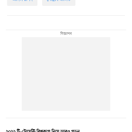
২০২২ টি–টোয়েন্টি বিশ্বকাপ নিয়ে আরও পড়ুন