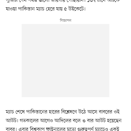
পুঁজিটা শেষ পর্যন্ত ভালো জায়গায় পৌঁছায়নি। ১৩৭ রানে আটকে
যাওয়া পাকিস্তান ম্যাচ হেরে যায় ৫ উইকেটে।
ম্যাচ শেষে পাকিস্তানের হারের বিশ্লেষণে উঠে আসে বাবরের ওই
আউট। গতকালের আগেও আদিলের বলে ৩ বার আউট হয়েছেন
বাবর। এবার বিশ্বকাপ ফাইনালের মতো গুরুত্বপূর্ণ ম্যাচেও একই