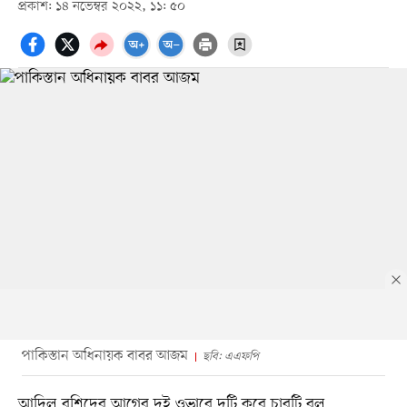
প্রকাশ: ১৪ নভেম্বর ২০২২, ১১: ৫০
পাকিস্তান অধিনায়ক বাবর আজম
ছবি: এএফপি
আদিল রশিদের আগের দুই ওভারে দুটি করে চারটি বল