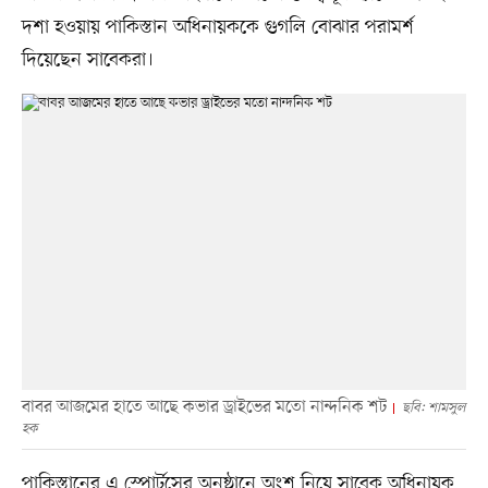
দশা হওয়ায় পাকিস্তান অধিনায়ককে গুগলি বোঝার পরামর্শ
দিয়েছেন সাবেকরা।
বাবর আজমের হাতে আছে কভার ড্রাইভের মতো নান্দনিক শট
ছবি: শামসুল
হক
পাকিস্তানের এ স্পোর্টসের অনুষ্ঠানে অংশ নিয়ে সাবেক অধিনায়ক