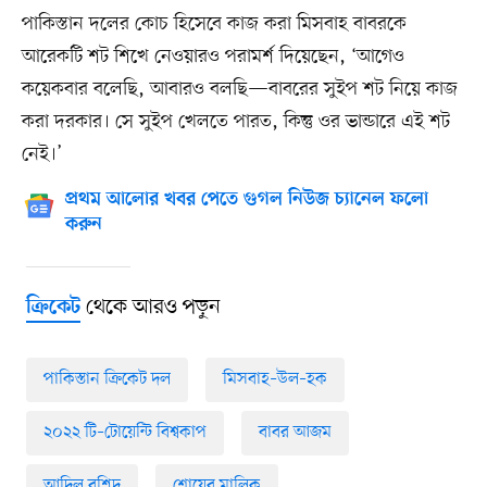
পাকিস্তান দলের কোচ হিসেবে কাজ করা মিসবাহ বাবরকে
আরেকটি শট শিখে নেওয়ারও পরামর্শ দিয়েছেন, ‘আগেও
কয়েকবার বলেছি, আবারও বলছি—বাবরের সুইপ শট নিয়ে কাজ
করা দরকার। সে সুইপ খেলতে পারত, কিন্তু ওর ভান্ডারে এই শট
নেই।’
প্রথম আলোর খবর পেতে গুগল নিউজ চ্যানেল ফলো
করুন
থেকে আরও পড়ুন
ক্রিকেট
পাকিস্তান ক্রিকেট দল
মিসবাহ–উল–হক
২০২২ টি–টোয়েন্টি বিশ্বকাপ
বাবর আজম
আদিল রশিদ
শোয়েব মালিক