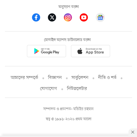
অনুসরণ করুন
মোবাইল অ্যাপস ডাউনলোড করুন
আমাদের সম্পর্কে
বিজ্ঞাপন
সার্কুলেশন
নীতি ও শর্ত
যোগাযোগ
নিউজলেটার
সম্পাদক ও প্রকাশক: মতিউর রহমান
স্বত্ব © ১৯৯৮-২০২৬ প্রথম আলো