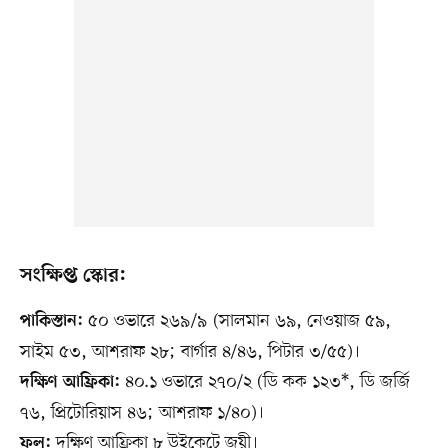
সংক্ষিপ্ত স্কোর:
৫০ ওভারে ২৬৯/৯ (সালমান ৬৯, নেওয়াজ ৫৯,
পাকিস্তান:
সাইম ৫৩, আশরাফ ২৮; বার্গার ৪/৪৬, পিটার ৩/৫৫)।
৪০.১ ওভারে ২৭০/২ (ডি কক ১২৩*, ডি জর্জি
দক্ষিণ আফ্রিকা:
৭৬, প্রিটোরিয়াস ৪৬; আশরাফ ১/৪০)।
দক্ষিণ আফ্রিকা ৮ উইকেটে জয়ী।
ফল: