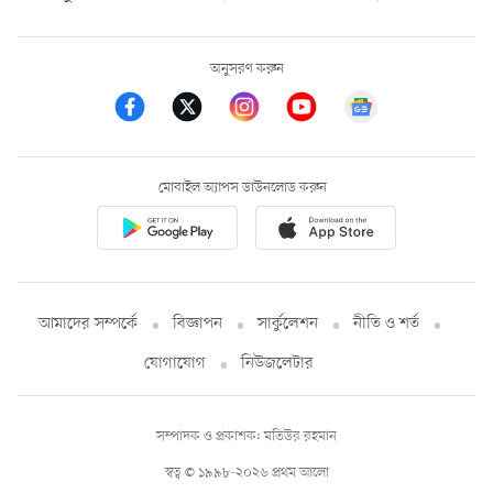
অনুসরণ করুন
মোবাইল অ্যাপস ডাউনলোড করুন
আমাদের সম্পর্কে
বিজ্ঞাপন
সার্কুলেশন
নীতি ও শর্ত
যোগাযোগ
নিউজলেটার
সম্পাদক ও প্রকাশক: মতিউর রহমান
স্বত্ব © ১৯৯৮-২০২৬ প্রথম আলো