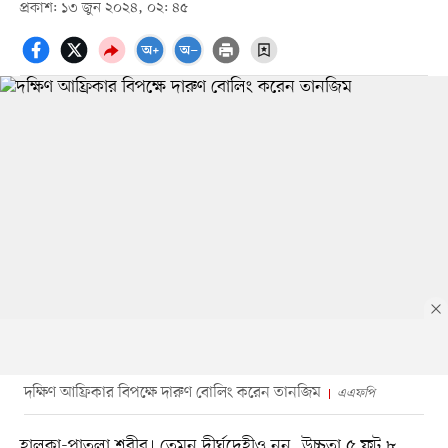
প্রকাশ: ১৩ জুন ২০২৪, ০২: ৪৫
দক্ষিণ আফ্রিকার বিপক্ষে দারুণ বোলিং করেন তানজিম
এএফপি
হালকা-পাতলা শরীর। তেমন দীর্ঘদেহীও নন, উচ্চতা ৫ ফুট ৮