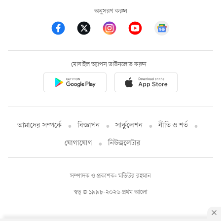
অনুসরণ করুন
মোবাইল অ্যাপস ডাউনলোড করুন
আমাদের সম্পর্কে
বিজ্ঞাপন
সার্কুলেশন
নীতি ও শর্ত
যোগাযোগ
নিউজলেটার
সম্পাদক ও প্রকাশক: মতিউর রহমান
স্বত্ব © ১৯৯৮-২০২৬ প্রথম আলো